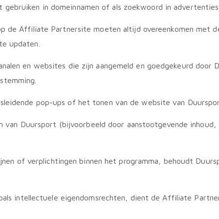
 gebruiken in domeinnamen of als zoekwoord in advertenties,
 de Affiliate Partnersite moeten altijd overeenkomen met de
te updaten.
nalen en websites die zijn aangemeld en goedgekeurd door Duu
estemming.
sleidende pop-ups of het tonen van de website van Duursport.
nen van Duursport (bijvoorbeeld door aanstootgevende inhoud, 
tlijnen of verplichtingen binnen het programma, behoudt Duurs
zoals intellectuele eigendomsrechten, dient de Affiliate Part