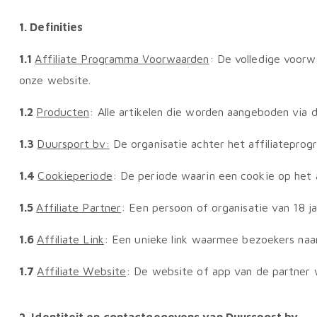
1. Definities
1.1
Affiliate Programma Voorwaarden
: De volledige voorw
onze website.
1.2
Producten
: Alle artikelen die worden aangeboden via 
1.3
Duursport bv:
De organisatie achter het affiliateprog
1.4
Cookieperiode
: De periode waarin een cookie op het ap
1.5
Affiliate Partner
: Een persoon of organisatie van 18 ja
1.6
Affiliate Link
: Een unieke link waarmee bezoekers naar
1.7
Affiliate Website
: De website of app van de partner w
2. Identiteit en contactgegevens van Duursport bv