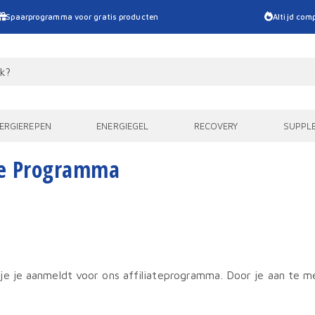
Spaarprogramma voor gratis producten
Altijd comp
ERGIEREPEN
ENERGIEGEL
RECOVERY
SUPPL
te Programma
 je aanmeldt voor ons affiliateprogramma. Door je aan te mel