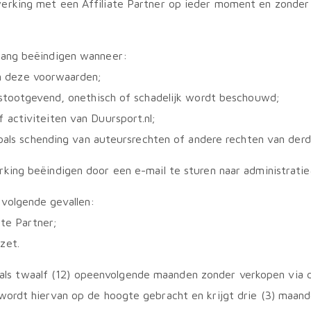
rking met een Affiliate Partner op ieder moment en zonder 
gang beëindigen wanneer:
van deze voorwaarden;
nstootgevend, onethisch of schadelijk wordt beschouwd;
activiteiten van Duursport.nl;
zoals schending van auteursrechten of andere rechten van derd
ing beëindigen door een e-mail te sturen naar administratie@
volgende gevallen:
ate Partner;
zet.
d als twaalf (12) opeenvolgende maanden zonder verkopen via d
ordt hiervan op de hoogte gebracht en krijgt drie (3) maande