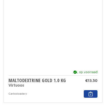
Deze
optie
kan
geko
word
op
de
prod
ja, op voorraad
MALTODEXTRINE GOLD 1.0 KG
€
13.50
Virtuoos
Carboloader