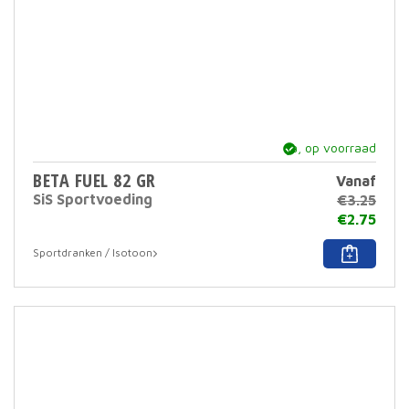
ja, op voorraad
BETA FUEL 82 GR
Vanaf
SiS Sportvoeding
€
3.25
€
2.75
Dit
Sportdranken / Isotoon
prod
heef
meer
varia
Deze
optie
kan
geko
word