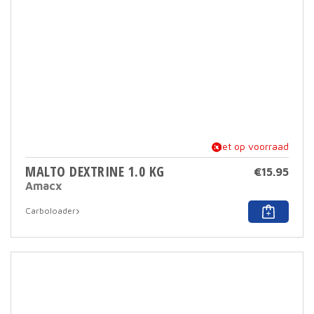
op
de
prod
niet op voorraad
MALTO DEXTRINE 1.0 KG
€
15.95
Amacx
Carboloader