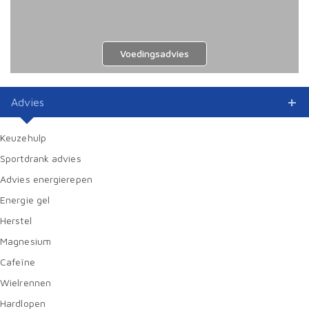
Voedingsadvies
Advies
Keuzehulp
Sportdrank advies
Advies energierepen
Energie gel
Herstel
Magnesium
Cafeïne
Wielrennen
Hardlopen