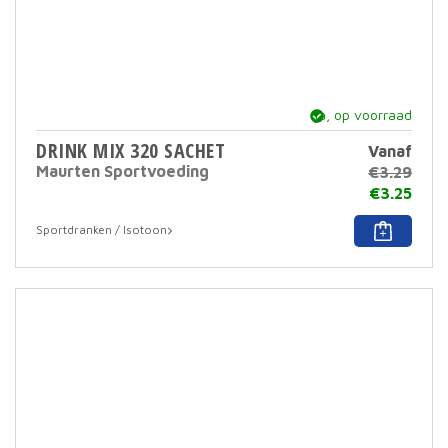
ja, op voorraad
DRINK MIX 320 SACHET
Vanaf
Maurten Sportvoeding
€
3.29
€
3.25
Dit
Sportdranken / Isotoon
prod
heef
meer
varia
Deze
optie
kan
geko
word
op
de
prod