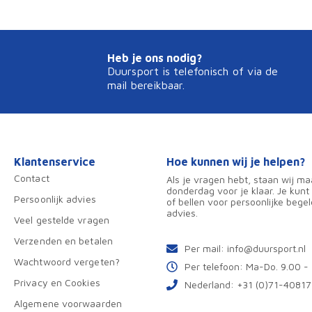
Heb je ons nodig?
Duursport is telefonisch of via de
mail bereikbaar.
Klantenservice
Hoe kunnen wij je helpen?
Contact
Als je vragen hebt, staan wij m
donderdag voor je klaar. Je kunt
Persoonlijk advies
of bellen voor persoonlijke begel
advies.
Veel gestelde vragen
Verzenden en betalen
Per mail:
info@duursport.nl
Wachtwoord vergeten?
Per telefoon: Ma-Do. 9.00 -
Privacy en Cookies
Nederland:
+31 (0)71-4081
Algemene voorwaarden