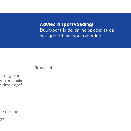
Advies in sportvoeding!
Duursport is de online specialist op
het gebied van sportvoeding.
Trustpilot
aandag t/m
 ons e-mailen
eiding en/of
 17.00 uur
727