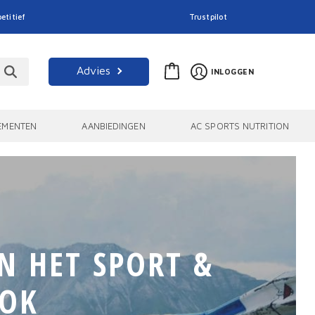
etitief
Trustpilot
Advies
INLOGGEN
EMENTEN
AANBIEDINGEN
AC SPORTS NUTRITION
N HET SPORT &
OOK