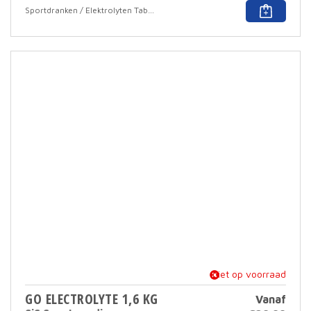
Sportdranken / Elektrolyten Tabletten
was:
prijs
€18.
is:
€12.
niet op voorraad
GO ELECTROLYTE 1,6 KG
Vanaf