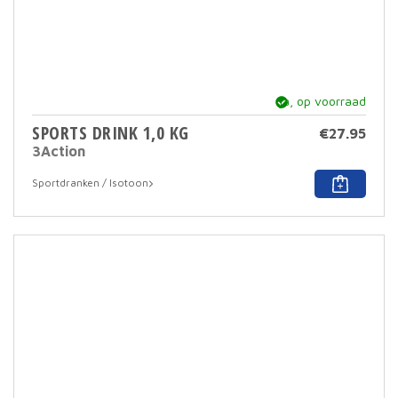
ja, op voorraad
SPORTS DRINK 1,0 KG
€
27.95
3Action
Dit
Sportdranken / Isotoon
prod
heef
meer
varia
Deze
optie
kan
geko
word
op
de
prod