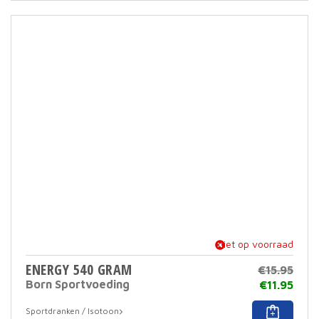
meer
varia
Deze
optie
kan
geko
word
op
de
prod
niet op voorraad
ENERGY 540 GRAM
€
15.95
Born Sportvoeding
€
11.95
Dit
Sportdranken / Isotoon