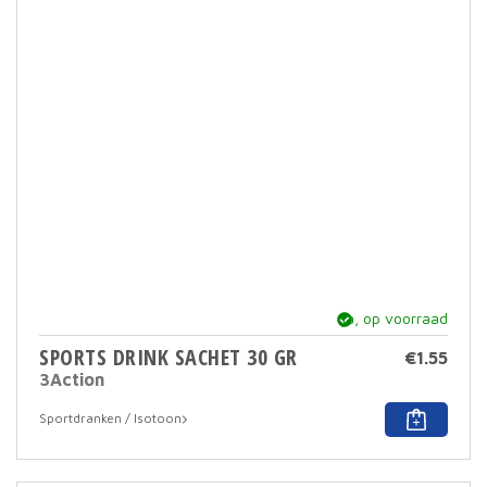
ja, op voorraad
SPORTS DRINK SACHET 30 GR
€
1.55
3Action
Dit
Sportdranken / Isotoon
prod
heef
meer