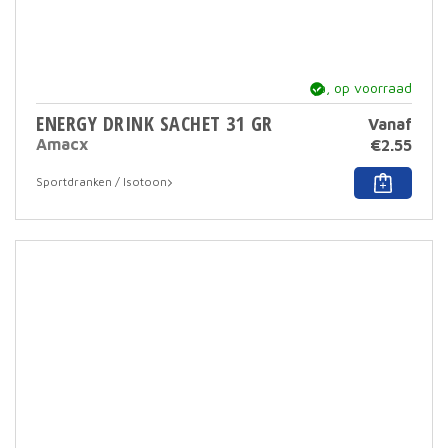
ja, op voorraad
ENERGY DRINK SACHET 31 GR
Vanaf
Amacx
€
2.55
Dit
Sportdranken / Isotoon
prod
heef
meer
varia
Deze
optie
kan
geko
word
op
de
prod