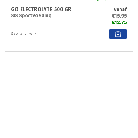
GO ELECTROLYTE 500 GR
Vanaf
SiS Sportvoeding
€
15.95
€
12.75
Dit
Sportdranken
prod
heef
meer
varia
Deze
optie
kan
geko
word
op
de
prod