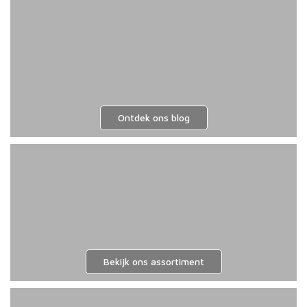
op
de
prod
Ontdek ons blog
Bekijk ons assortiment