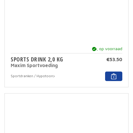
ja, op voorraad
SPORTS DRINK 2,0 KG
€
53.50
Maxim Sportvoeding
Dit
Sportdranken / Hypotoon
prod
heef
meer
varia
Deze
optie
kan
geko
word
op
de