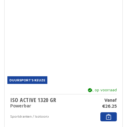
varia
Deze
optie
kan
geko
word
op
de
prod
DUURSPORT'S KEUZE
ja, op voorraad
ISO ACTIVE 1320 GR
Vanaf
Powerbar
€
26.25
Dit
Sportdranken / Isotoon
prod
heef