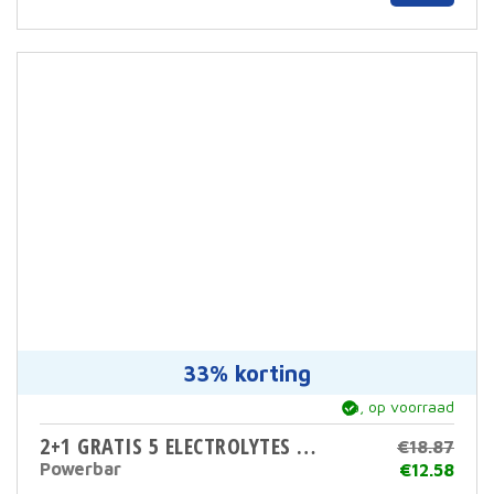
prod
heef
meer
varia
Deze
optie
kan
geko
word
op
de
prod
33% korting
ja, op voorraad
2+1 GRATIS 5 ELECTROLYTES TABS
€
18.87
Powerbar
Oors
€
12.58
prijs
Huid