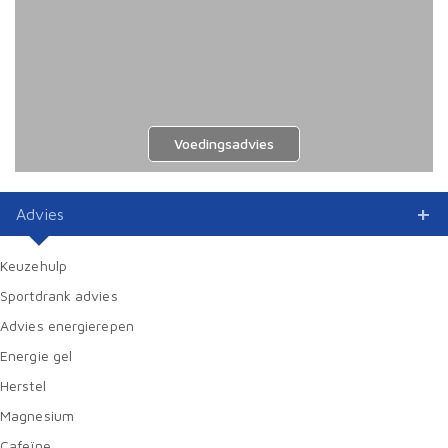
Voedingsadvies
Advies
Keuzehulp
Sportdrank advies
Advies energierepen
Energie gel
Herstel
Magnesium
Cafeïne