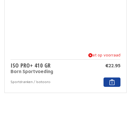
prod
niet op voorraad
ISO PRO+ 410 GR
€
22.95
Born Sportvoeding
Dit
Sportdranken / Isotoon
prod
heef
meer
varia
Deze
optie
kan
geko
word