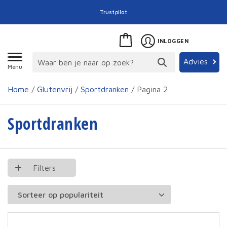
Trustpilot
INLOGGEN
Advies
Menu
Home
/
Glutenvrij
/
Sportdranken
/ Pagina 2
Sportdranken
Filters