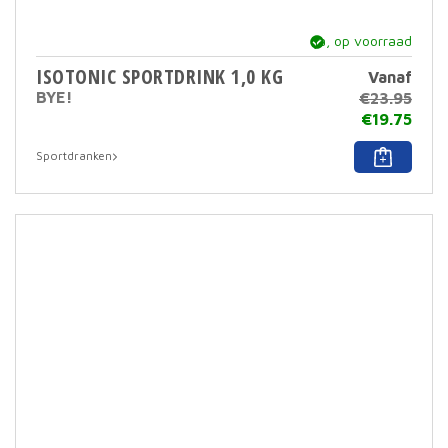
ja, op voorraad
ISOTONIC SPORTDRINK 1,0 KG
Vanaf
BYE!
€
23.95
€
19.75
Dit
Sportdranken
prod
heef
meer
varia
Deze
optie
kan
geko
word
op
de
prod