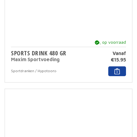
ja, op voorraad
SPORTS DRINK 480 GR
Vanaf
Maxim Sportvoeding
€
15.95
Dit
Sportdranken / Hypotoon
prod
heef
meer
varia
Deze
optie
kan
geko
word
op
de
prod