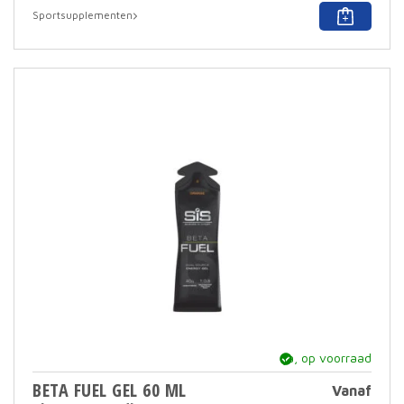
Dit
Sportsupplementen
prod
heef
meer
varia
Deze
optie
kan
geko
word
op
de
prod
ja, op voorraad
BETA FUEL GEL 60 ML
Vanaf