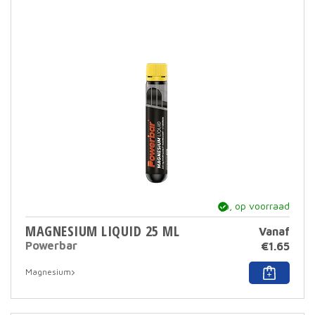
ja, op voorraad
MAGNESIUM LIQUID 25 ML
Vanaf
Powerbar
€
1.65
Dit
Magnesium
prod
heef
meer