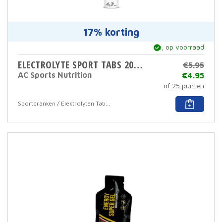
17% korting
ja, op voorraad
ELECTROLYTE SPORT TABS 20 X 4 GR
€
5.95
AC Sports Nutrition
€
4.95
of
25 punten
Dit
Sportdranken / Elektrolyten Tabletten
prod
heef
meer
varia
Deze
optie
kan
geko
word
op
de
prod