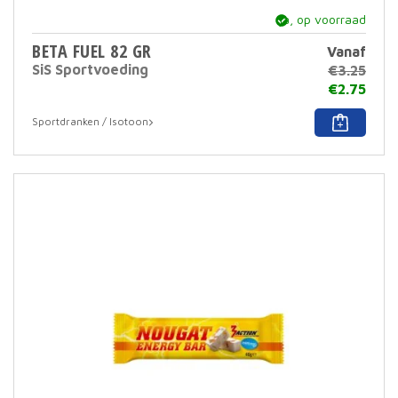
ja, op voorraad
BETA FUEL 82 GR
Vanaf
SiS Sportvoeding
€
3.25
€
2.75
Dit
Sportdranken / Isotoon
prod
heef
meer
varia
Deze
optie
kan
geko
word
op
de
prod