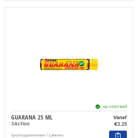
meer
varia
Deze
optie
kan
geko
word
op
de
prod
ja, op voorraad
GUARANA 25 ML
Vanaf
3Action
€
2.25
Dit
Sportsupplementen / Cafeine