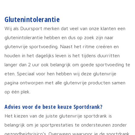
kan
geko
word
op
Glutenintolerantie
de
prod
Wij als Duursport merken dat veel van onze klanten een
glutenintolerantie hebben en dus op zoek zijn naar
glutenvrije sportvoeding. Naast het ritme creëren en
houden in het dagelijks leven is het tijdens duurritten
langer dan 2 uur ook belangrijk om goede sportvoeding te
eten. Speciaal voor hen hebben wij deze glutenvrije
pagina ontworpen met alle glutenvrije producten samen
op één plek.
Advies voor de beste keuze Sportdrank?
Het kiezen van de juiste glutenvrije sportdrank is
belangrijk om je sportprestaties te ondersteunen zonder
gezondheidsrisico’s. Overweeg waarvoor je de sportdrank