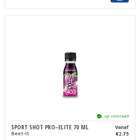
prod
heef
meer
varia
Deze
optie
kan
geko
word
op
de
prod
ja, op voorraad
SPORT SHOT PRO–ELITE 70 ML
Vanaf
Beet-It
€
2.75