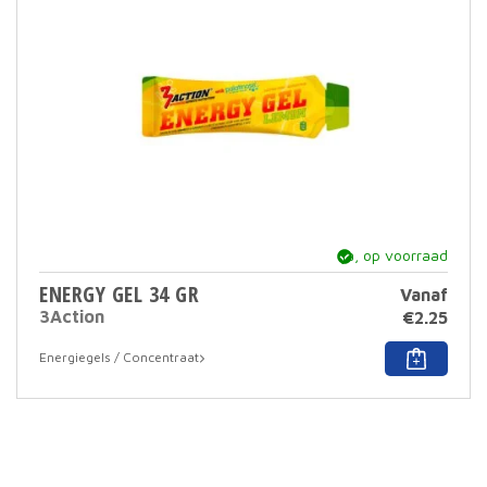
word
op
de
prod
ja, op voorraad
ENERGY GEL 34 GR
Vanaf
3Action
€
2.25
Dit
Energiegels / Concentraat
prod
heef
meer
varia
Deze
optie