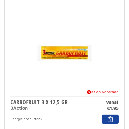
varia
Deze
optie
kan
geko
word
op
de
prod
niet op voorraad
CARBOFRUIT 3 X 12,5 GR
Vanaf
3Action
€
1.95
Dit
Energie producten
prod
heef