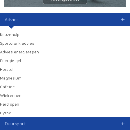
Advies
Keuzehulp
Sportdrank advies
Advies energierepen
Energie gel
Herstel
Magnesium
Cafeïne
Wielrennen
Hardlopen
Hyrox
Duursport