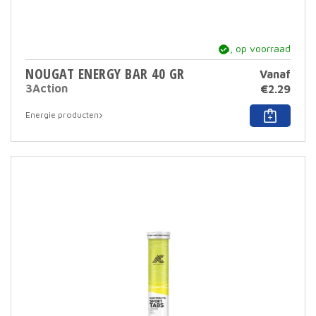
ja, op voorraad
NOUGAT ENERGY BAR 40 GR
Vanaf
3Action
€
2.29
Dit
Energie producten
prod
heef
meer
varia
Deze
optie
kan
geko
word
op
de
prod