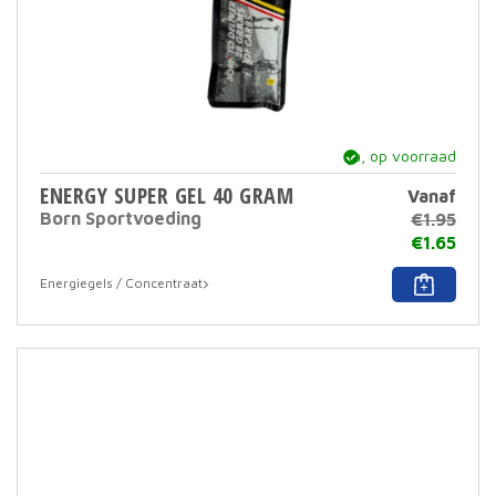
ja, op voorraad
ENERGY SUPER GEL 40 GRAM
Vanaf
Born Sportvoeding
€
1.95
€
1.65
Dit
Energiegels / Concentraat
prod
heef
meer
varia
Deze
optie
kan
geko
word
op
de