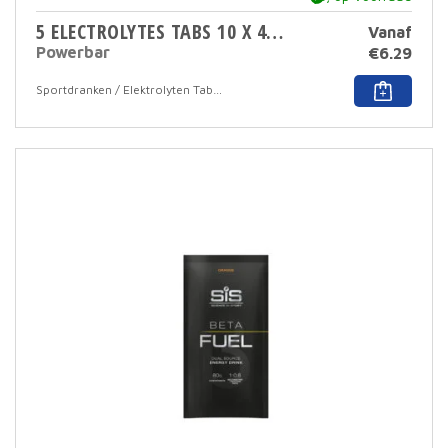
5 ELECTROLYTES TABS 10 X 4 GR
Vanaf
Powerbar
€
6.29
Dit
Sportdranken / Elektrolyten Tabletten
prod
heef
meer
varia
Deze
optie
kan
geko
word
op
de
prod