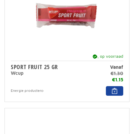
prod
ja, op voorraad
SPORT FRUIT 25 GR
Vanaf
Wcup
€
1.30
€
1.15
Dit
Energie producten
prod
heef
meer
varia
Deze
optie
kan
geko