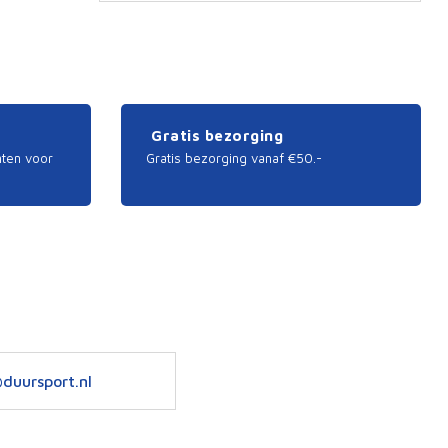
meerd
variati
Deze
optie
kan
gekoz
worde
Gratis bezorging
op
de
nten voor
Gratis bezorging vanaf €50.-
produc
duursport.nl