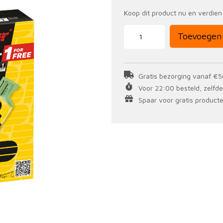
Koop dit product nu en verdie
3+1
Toevoegen
Gratis
PowerGel
41
gr
aantal
Gratis bezorging vanaf €5
Voor 22:00 besteld, zelfd
Spaar voor gratis producten