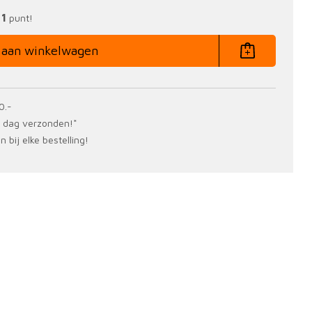
prijs
prijs
1
n
punt!
was:
is:
€9.96
€7.45
 aan winkelwagen
0.-
e dag verzonden!*
 bij elke bestelling!