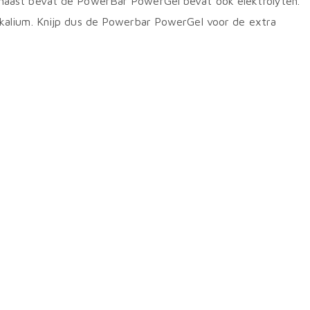
arnaast bevat de PowerBar PowerGel bevat ook elektrolyten.
en kalium. Knijp dus de Powerbar PowerGel voor de extra
g