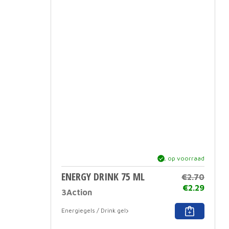
Deze
optie
kan
gekoz
worde
op
de
produc
ja, op voorraad
ENERGY DRINK 75 ML
€
2.70
€
2.29
3Action
Dit
Energiegels / Drink gel
produc
heeft