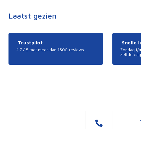
Laatst gezien
Trustpilot
Snelle 
4.7 / 5 met meer dan 1500 reviews
Zondag t/m
zelfde dag