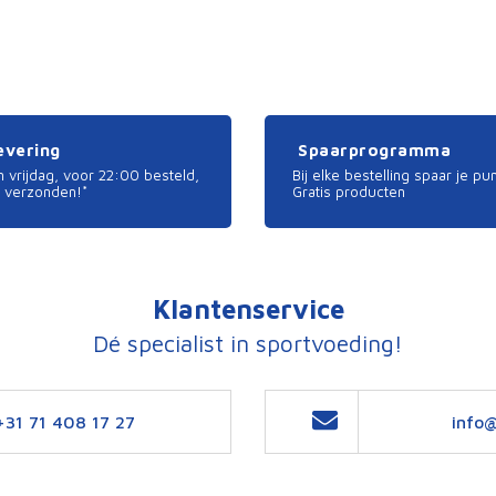
levering
Spaarprogramma
 vrijdag, voor 22:00 besteld,
Bij elke bestelling spaar je pu
 verzonden!*
Gratis producten
Klantenservice
Dé specialist in sportvoeding!
+31 71 408 17 27
info@