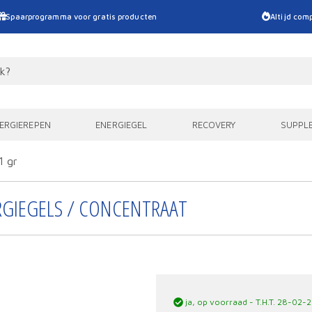
Spaarprogramma voor gratis producten
Altijd comp
ERGIEREPEN
ENERGIEGEL
RECOVERY
SUPPL
1 gr
RGIEGELS / CONCENTRAAT
ja, op voorraad - T.H.T. 28-02-