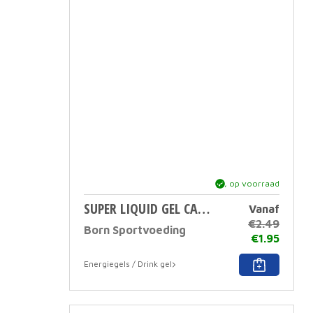
ja, op voorraad
SUPER LIQUID GEL CAFFEINE 55 ML
Vanaf
€
2.49
Born Sportvoeding
€
1.95
Dit
Energiegels / Drink gel
produc
heeft
meerd
variati