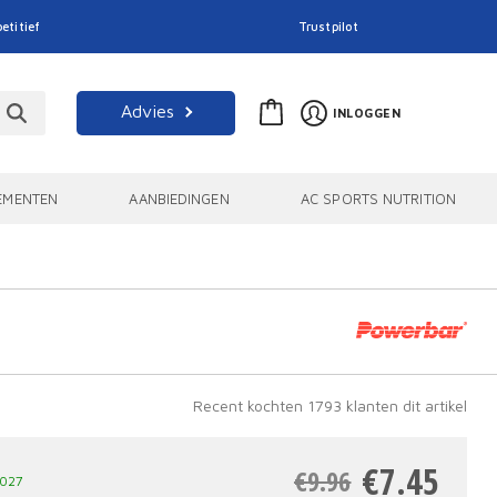
etitief
Trustpilot
Advies
INLOGGEN
EMENTEN
AANBIEDINGEN
AC SPORTS NUTRITION
Recent kochten 1793 klanten dit artikel
Oors
Huid
€
7.45
€
9.96
2027