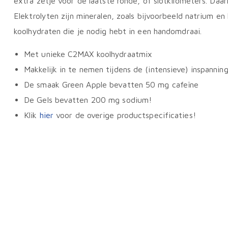
extra zetje voor de laatste ronde, of slotkilometers. Da
Elektrolyten zijn mineralen, zoals bijvoorbeeld natrium 
koolhydraten die je nodig hebt in een handomdraai.
Met unieke C2MAX koolhydraatmix
Makkelijk in te nemen tijdens de (intensieve) inspannin
De smaak Green Apple bevatten 50 mg cafeïne
De Gels bevatten 200 mg sodium!
Klik
hier
voor de overige productspecificaties!