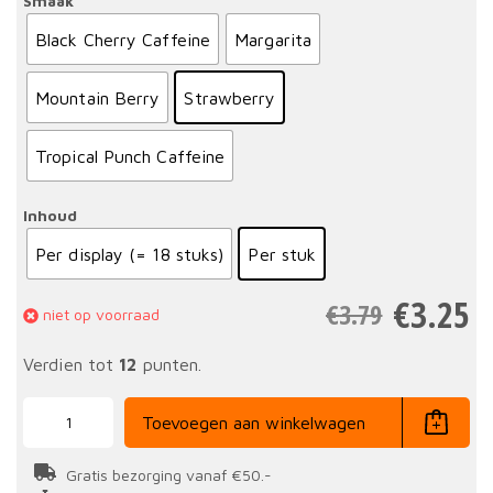
Smaak
Black Cherry Caffeine
Margarita
Mountain Berry
Strawberry
Tropical Punch Caffeine
Inhoud
Per display (= 18 stuks)
Per stuk
€
3.25
€
3.79
niet op voorraad
Verdien tot
12
punten.
Bloks
Energy
Toevoegen aan winkelwagen
Chew
60
gr
Gratis bezorging vanaf €50.-
aantal