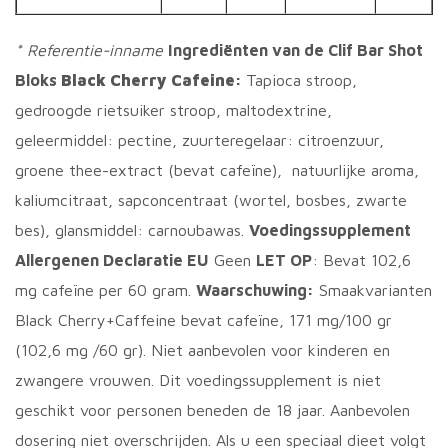
* Referentie-inname
Ingrediënten van de Clif Bar Shot
Bloks
Black Cherry Cafeine
:
Tapioca stroop,
gedroogde rietsuiker stroop, maltodextrine,
geleermiddel: pectine, zuurteregelaar: citroenzuur,
groene thee-extract (bevat cafeïne), natuurlijke aroma,
kaliumcitraat, sapconcentraat (wortel, bosbes, zwarte
bes), glansmiddel: carnoubawas.
Voedingssupplement
Allergenen Declaratie EU
Geen
LET OP
: Bevat 102,6
mg cafeïne per 60 gram.
Waarschuwing:
Smaakvarianten
Black Cherry+Caffeine bevat cafeïne, 171 mg/100 gr
(102,6 mg /60 gr). Niet aanbevolen voor kinderen en
zwangere vrouwen. Dit voedingssupplement is niet
geschikt voor personen beneden de 18 jaar. Aanbevolen
dosering niet overschrijden. Als u een speciaal dieet volgt