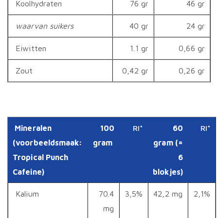
Koolhydraten
76 gr
46 gr
waarvan suikers
40 gr
24 gr
Eiwitten
1.1 gr
0,66 gr
Zout
0,42 gr
0,26 gr
Mineralen
100
RI*
60
RI*
(voorbeeldsmaak:
gram
gram (=
Tropical Punch
6
Cafeine)
blokjes)
Kalium
70.4
3,5%
42,2 mg
2,1%
mg