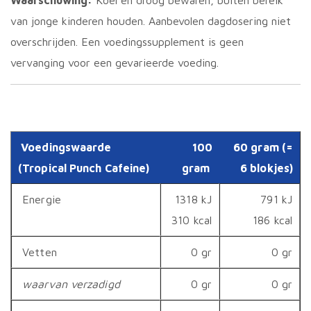
Waarschuwing:
Koel en droog bewaren, buiten bereik
van jonge kinderen houden. Aanbevolen dagdosering niet
overschrijden. Een voedingssupplement is geen
vervanging voor een gevarieerde voeding.
Voedingswaarde
100
60 gram (=
(Tropical Punch Cafeine)
gram
6 blokjes)
Energie
1318 kJ
791 kJ
310 kcal
186 kcal
Vetten
0 gr
0 gr
waarvan verzadigd
0 gr
0 gr