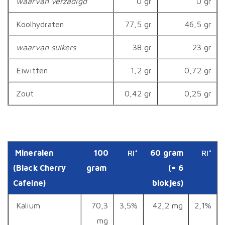
waarvan verzadigd
0 gr
0 gr
Koolhydraten
77,5 gr
46,5 gr
waarvan suikers
38 gr
23 gr
Eiwitten
1,2 gr
0,72 gr
Zout
0,42 gr
0,25 gr
Mineralen
100
RI*
60 gram
RI*
(Black Cherry
gram
(= 6
Cafeine)
blokjes)
Kalium
70,3
3,5%
42,2 mg
2,1%
mg