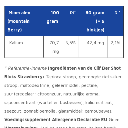
Mineralen
100
RI*
60 gram
RI*
(Mountain
gram
(= 6
Berry)
blokjes)
Kalium
70,7
3,5%
42,4 mg
2,1%
mg
* Referentie-inname
Ingrediënten van de Clif Bar Shot
Bloks Strawberry:
Tapioca stroop, gedroogde rietsuiker
stroop, maltodextrine, geleermiddel: pectine,
zuurteregelaar: citroenzuur, natuurlijke aroma,
sapconcentraat (wortel en bosbessen), kaliumcitraat,
zeezout, zonnebloemolie, glansmiddel: carnoubawas.
Voedingssupplement
Allergenen Declaratie EU
Geen