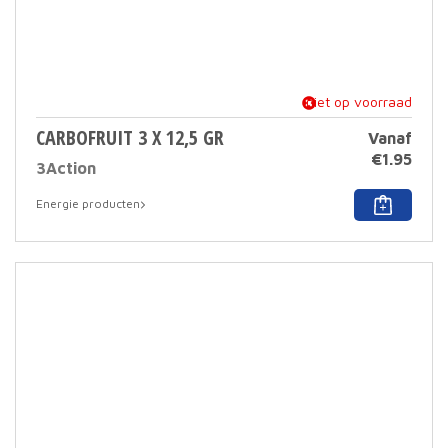
niet op voorraad
CARBOFRUIT 3 X 12,5 GR
Vanaf
€
1.95
3Action
Dit
Energie producten
prod
heef
meer
varia
Deze
optie
kan
geko
word
op
de
prod