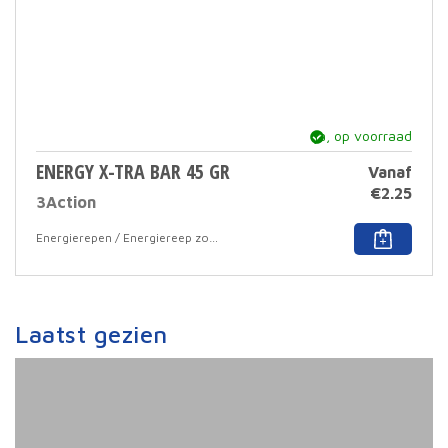
ja, op voorraad
ENERGY X-TRA BAR 45 GR
Vanaf
€
2.25
3Action
Dit
Energierepen / Energiereep zonder coating
prod
heef
meer
varia
Deze
Laatst gezien
optie
kan
geko
word
op
de
prod