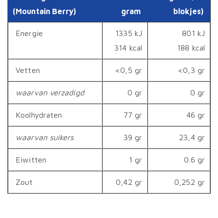
(Mountain Berry)
gram
blokjes)
Energie
1335 kJ
801 kJ
314 kcal
188 kcal
Vetten
<0,5 gr
<0,3 gr
waarvan verzadigd
0 gr
0 gr
Koolhydraten
77 gr
46 gr
waarvan suikers
39 gr
23,4 gr
Eiwitten
1 gr
0.6 gr
Zout
0,42 gr
0,252 gr