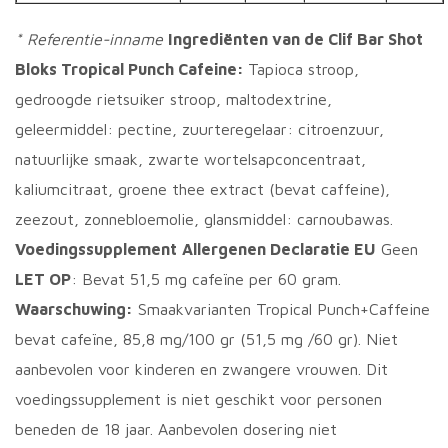
* Referentie-inname
Ingrediënten van de Clif Bar Shot
Bloks Tropical Punch Cafeine:
Tapioca stroop,
gedroogde rietsuiker stroop, maltodextrine,
geleermiddel: pectine, zuurteregelaar: citroenzuur,
natuurlijke smaak, zwarte wortelsapconcentraat,
kaliumcitraat, groene thee extract (bevat caffeine),
zeezout, zonnebloemolie, glansmiddel: carnoubawas.
Voedingssupplement
Allergenen Declaratie EU
Geen
LET OP
: Bevat 51,5 mg cafeïne per 60 gram.
Waarschuwing:
Smaakvarianten Tropical Punch+Caffeine
bevat cafeïne, 85,8 mg/100 gr (51,5 mg /60 gr). Niet
aanbevolen voor kinderen en zwangere vrouwen. Dit
voedingssupplement is niet geschikt voor personen
beneden de 18 jaar. Aanbevolen dosering niet