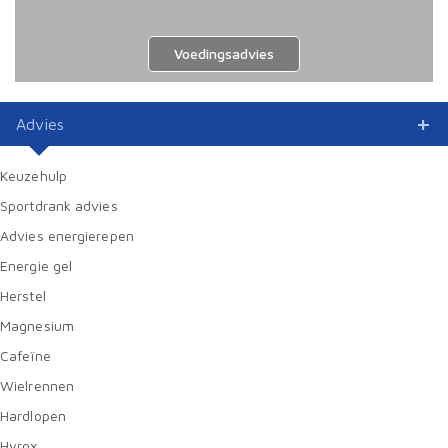
Voedingsadvies
Advies
Keuzehulp
Sportdrank advies
Advies energierepen
Energie gel
Herstel
Magnesium
Cafeïne
Wielrennen
Hardlopen
Hyrox