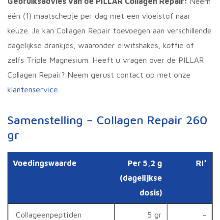
Gebruiksadvies van de PILLAR Collagen Repair
:
Neem
één (1) maatschepje per dag met een vloeistof naar
keuze. Je kan Collagen Repair toevoegen aan verschillende
dagelijkse drankjes, waaronder eiwitshakes, koffie of
zelfs Triple Magnesium. Heeft u vragen over de PILLAR
Collagen Repair? Neem gerust contact op met onze
klantenservice
.
Samenstelling – Collagen Repair 260
gr
Voedingswaarde
Per 5,2 g
RI*
(dagelijkse
dosis)
Collageenpeptiden
5 gr
–