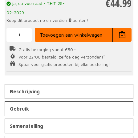
€
44.99
ja, op voorraad - T.H.T. 28-
02-2029
8
Koop dit product nu en verdien
punten!
Collagen
Repair
Toevoegen aan winkelwagen
260
gr
aantal
Gratis bezorging vanaf €50.-
Voor 22:00 besteld, zelfde dag verzonden!*
Spaar voor gratis producten bij elke bestelling!
Beschrijving
Gebruik
Samenstelling