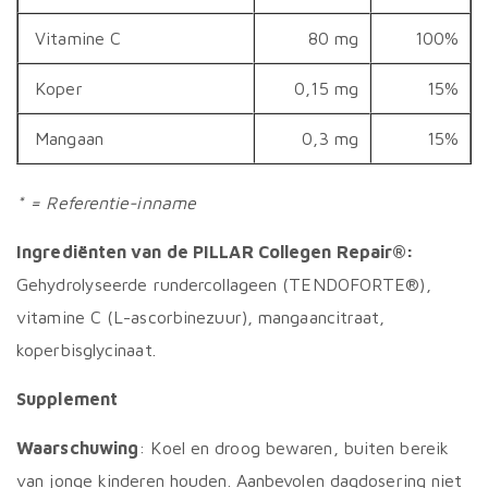
Vitamine C
80 mg
100%
Koper
0,15 mg
15%
Mangaan
0,3 mg
15%
* = Referentie-inname
Ingrediënten van de PILLAR Collegen Repair
®:
Gehydrolyseerde rundercollageen (TENDOFORTE®),
vitamine C (L-ascorbinezuur), mangaancitraat,
koperbisglycinaat.
Supplement
Waarschuwing
: Koel en droog bewaren, buiten bereik
van jonge kinderen houden. Aanbevolen dagdosering niet