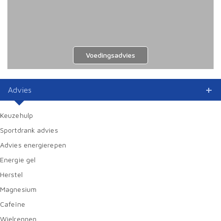
Voedingsadvies
Advies
Keuzehulp
Sportdrank advies
Advies energierepen
Energie gel
Herstel
Magnesium
Cafeïne
Wielrennen