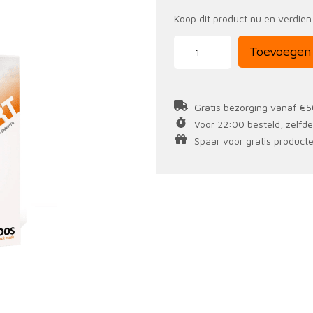
Koop dit product nu en verdie
D3-
Toevoegen
3000
IU
Gold
90
caps
aantal
Gratis bezorging vanaf €5
Voor 22:00 besteld, zelfd
Spaar voor gratis producten