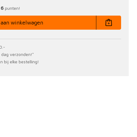
6
n
punten!
 aan winkelwagen
0.-
e dag verzonden!*
 bij elke bestelling!