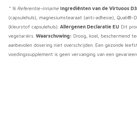
* % Referentie-inname
Ingrediënten van de Virtuoos D
(capsulehuls), magnesiumstearaat (anti-adhesie), Quali®-D
(kleurstof capsulehuls).
Allergenen Declaratie EU
Dit prod
vegetariërs.
Waarschuwing:
Droog, koel, beschermend teg
aanbevolen dosering niet overschrijden. Een gezonde leefst
voedingssupplement is geen vervanging van een gevarieer