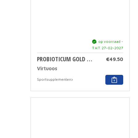
ja, op voorraad -
T.H.T. 27-02-2027
PROBIOTICUM GOLD 90 CAPS
€
49.50
Virtuoos
Sportsupplementen