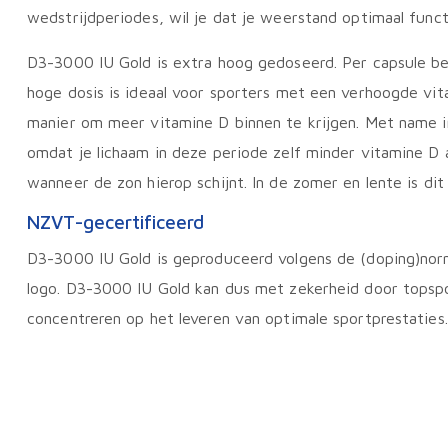
wedstrijdperiodes, wil je dat je weerstand optimaal funct
D3-3000 IU Gold is extra hoog gedoseerd. Per capsule b
hoge dosis is ideaal voor sporters met een verhoogde vi
manier om meer vitamine D binnen te krijgen. Met name in
omdat je lichaam in deze periode zelf minder vitamine D 
wanneer de zon hierop schijnt. In de zomer en lente is di
NZVT-gecertificeerd
D3-3000 IU Gold is geproduceerd volgens de (doping)n
logo. D3-3000 IU Gold kan dus met zekerheid door topspo
concentreren op het leveren van optimale sportprestaties.