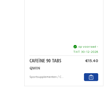
ja, op voorraad -
T.H.T. 30-12-2028
CAFEÏNE 90 TABS
€
15.40
QWIN
Sportsupplementen / Cafeine