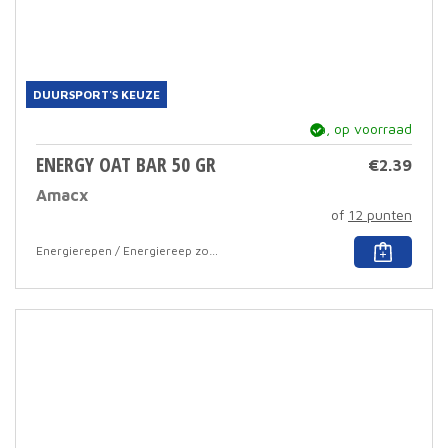
DUURSPORT'S KEUZE
ja, op voorraad
ENERGY OAT BAR 50 GR
€
2.39
Amacx
of
12 punten
Dit
Energierepen / Energiereep zonder coating
prod
heef
meer
varia
Deze
optie
kan
geko
word
op
de