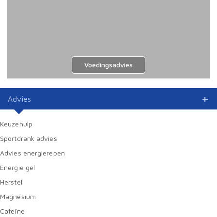
Voedingsadvies
Advies
Keuzehulp
Sportdrank advies
Advies energierepen
Energie gel
Herstel
Magnesium
Cafeïne