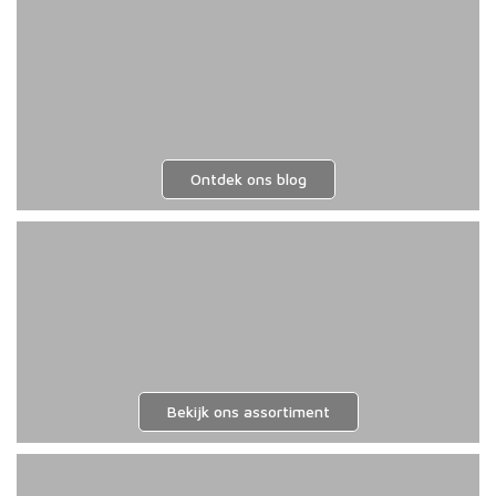
geko
word
op
de
prod
Ontdek ons blog
Bekijk ons assortiment