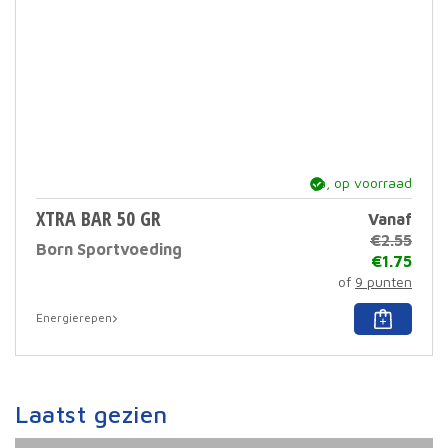
prod
ja, op voorraad
XTRA BAR 50 GR
Vanaf
€
2.55
Born Sportvoeding
€
1.75
of
9 punten
Dit
Energierepen
prod
heef
meer
varia
Deze
Laatst gezien
optie
kan