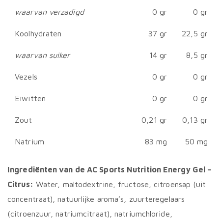
waarvan verzadigd
0 gr
0 gr
Koolhydraten
37 gr
22,5 gr
waarvan suiker
14 gr
8,5 gr
Vezels
0 gr
0 gr
Eiwitten
0 gr
0 gr
Zout
0,21 gr
0,13 gr
Natrium
83 mg
50 mg
Ingrediënten van de AC Sports Nutrition Energy Gel –
Citrus:
Water, maltodextrine, fructose, citroensap (uit
concentraat), natuurlijke aroma’s, zuurteregelaars
(citroenzuur, natriumcitraat), natriumchloride,