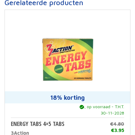
Gerelateerde producten
18% korting
ja, op voorraad - T.H.T.
30-11-2028
ENERGY TABS 4×5 TABS
€
4.80
Oors
€
3.95
3Action