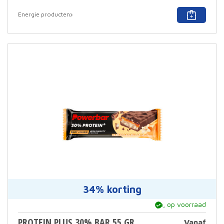
prijs
Huid
was:
prijs
Energie producten
€4.8
is:
€3.9
34% korting
ja, op voorraad
PROTEIN PLUS 30% BAR 55 GR
Vanaf