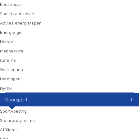
Keuzehulp
Sportdrank advies
Advies energierepen
Energie gel
Herstel
Magnesium
Cafeïne
Wielrennen
Hardlopen
Hyrox
Duursport
Sportvoeding
Spaarprogramma
Affiliates
Blog