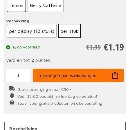
Lemon
Berry Caffeine
Verpakking
per display (12 stuks)
per stuk
€
1.19
€
1.99
ja, op voorraad
Verdien tot
2
punten.
Energy
Gel
Toevoegen aan winkelwagen
60
ml
aantal
Gratis bezorging vanaf €50.-
Voor 22:00 besteld, zelfde dag verzonden!*
Spaar voor gratis producten bij elke bestelling!
Beschrijving