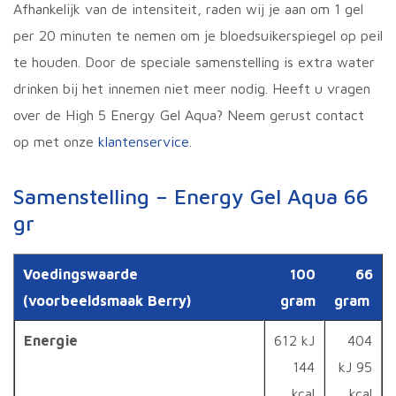
Afhankelijk van de intensiteit, raden wij je aan om 1 gel
per 20 minuten te nemen om je bloedsuikerspiegel op peil
te houden. Door de speciale samenstelling is extra water
drinken bij het innemen niet meer nodig. Heeft u vragen
over de High 5 Energy Gel Aqua? Neem gerust contact
op met onze
klantenservice
.
Samenstelling – Energy Gel Aqua 66
gr
Voedingswaarde
100
66
(voorbeeldsmaak Berry)
gram
gram
Energie
612 kJ
404
144
kJ 95
kcal
kcal