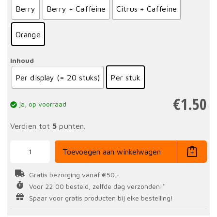
Berry
Berry + Caffeine
Citrus + Caffeine
Orange
Inhoud
Per display (= 20 stuks)
Per stuk
€
1.50
ja, op voorraad
Verdien tot
5
punten.
Energy
Gel
Toevoegen aan winkelwagen
Aqua
66
gr
Gratis bezorging vanaf €50.-
aantal
Voor 22:00 besteld, zelfde dag verzonden!*
Spaar voor gratis producten bij elke bestelling!