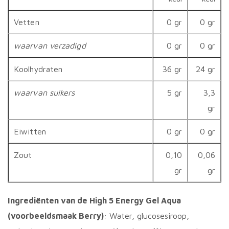
Vetten
0 gr
0 gr
waarvan verzadigd
0 gr
0 gr
Koolhydraten
36 gr
24 gr
waarvan suikers
5 gr
3,3
gr
Eiwitten
0 gr
0 gr
Zout
0,10
0,06
gr
gr
Ingrediënten van de High 5 Energy Gel Aqua
(voorbeeldsmaak Berry)
: Water, glucosesiroop,