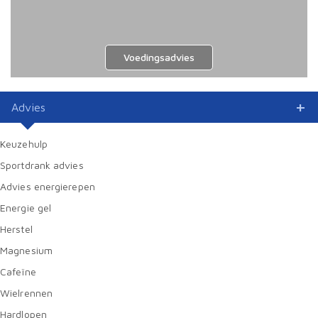
Voedingsadvies
Advies
Keuzehulp
Sportdrank advies
Advies energierepen
Energie gel
Herstel
Magnesium
Cafeïne
Wielrennen
Hardlopen