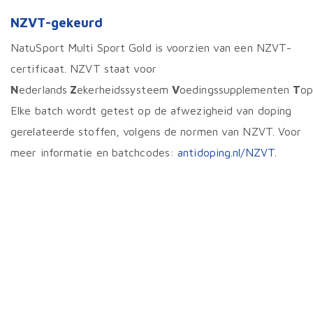
NZVT-gekeurd
NatuSport Multi Sport Gold is voorzien van een NZVT-
certificaat. NZVT staat voor
N
ederlands
Z
ekerheidssysteem
V
oedingssupplementen
T
op
Elke batch wordt getest op de afwezigheid van doping
gerelateerde stoffen, volgens de normen van NZVT. Voor
meer informatie en batchcodes:
antidoping.nl/NZVT.