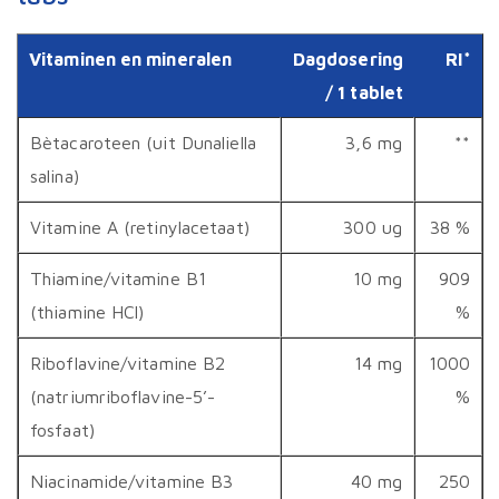
Vitaminen en mineralen
Dagdosering
RI*
/ 1 tablet
Bètacaroteen (uit Dunaliella
3,6 mg
**
salina)
Vitamine A (retinylacetaat)
300 ug
38 %
Thiamine/vitamine B1
10 mg
909
(thiamine HCl)
%
Riboflavine/vitamine B2
14 mg
1000
(natriumriboflavine-5’-
%
fosfaat)
Niacinamide/vitamine B3
40 mg
250