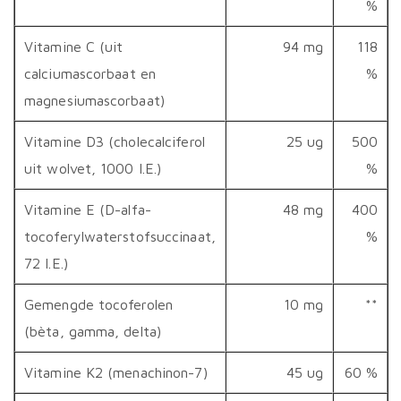
%
Vitamine C (uit
94 mg
118
calciumascorbaat en
%
magnesiumascorbaat)
Vitamine D3 (cholecalciferol
25 ug
500
uit wolvet, 1000 I.E.)
%
Vitamine E (D-alfa-
48 mg
400
tocoferylwaterstofsuccinaat,
%
72 I.E.)
Gemengde tocoferolen
10 mg
**
(bèta, gamma, delta)
Vitamine K2 (menachinon-7)
45 ug
60 %