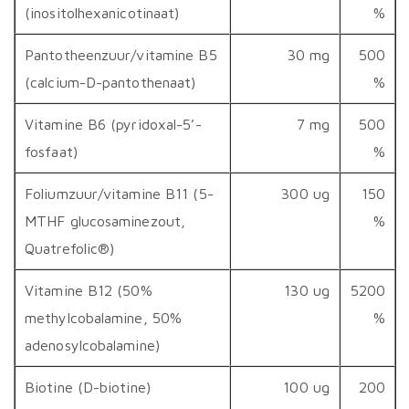
(inositolhexanicotinaat)
%
Pantotheenzuur/vitamine B5
30 mg
500
(calcium-D-pantothenaat)
%
Vitamine B6 (pyridoxal-5’-
7 mg
500
fosfaat)
%
Foliumzuur/vitamine B11 (5-
300 ug
150
MTHF glucosaminezout,
%
Quatrefolic®)
Vitamine B12 (50%
130 ug
5200
methylcobalamine, 50%
%
adenosylcobalamine)
Biotine (D-biotine)
100 ug
200