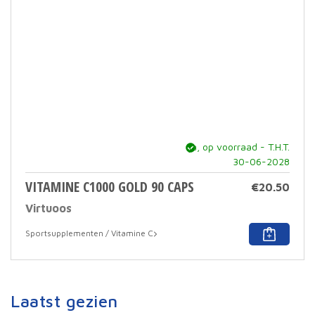
op
de
prod
ja, op voorraad - T.H.T.
30-06-2028
VITAMINE C1000 GOLD 90 CAPS
€
20.50
Virtuoos
Sportsupplementen / Vitamine C
Laatst gezien