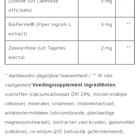
Luteïne (uit Calendula
5 mg
**
officinalis)
BioPerine® (Piper nigrum L.
3 mg
**
extract)
Zeaxanthine (uit Tagetes
2 mg
**
erecta)
* Aanbevolen dagelijkse hoeveelheid / ** RI niet
vastgesteld
Voedingssupplement
Ingrediënten
:
vulstoffen (calciumcarbonaat DRI 24%, microkristallijne
cellulose), mineralen, vitaminen, cholinebitartraat,
antiklontermiddelen (siliciumdioxide, plantaardige
magnesiumstearaat), (extracten van) kruiden, glansmiddel
(cellulose), co-enzym Q10 (natuurlijk gefermenteerd),