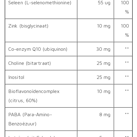
Seleen (L-selenomethionine)
55 ug
100
%
Zink (bisglycinaat)
10 mg
100
%
Co-enzym Q10 (ubiquinon)
30 mg
**
Choline (bitartraat)
25 mg
**
Inositol
25 mg
**
Bioflavonoïdencomplex
10 mg
**
(citrus, 60%)
PABA (Para-Amino-
8 mg
**
Benzoëzuur)