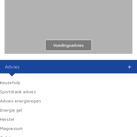
Voedingsadvies
Advies
Keuzehulp
Sportdrank advies
Advies energierepen
Energie gel
Herstel
Magnesium