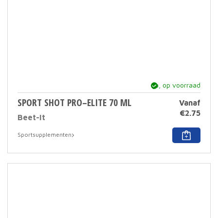
ja, op voorraad
SPORT SHOT PRO–ELITE 70 ML
Vanaf
€
2.75
Beet-It
Dit
Sportsupplementen
prod
heef
meer
varia
Deze
optie
kan
geko
word