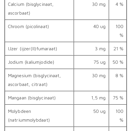
Calcium (bisglycinaat,
30 mg
4 %
ascorbaat)
Chroom (picolinaat)
40 ug
100
%
IJzer (ijzer(II)fumaraat)
3 mg
21 %
Jodium (kaliumjodide)
75 ug
50 %
Magnesium (bisglycinaat,
30 mg
8 %
ascorbaat, citraat)
Mangaan (bisglycinaat)
1,5 mg
75 %
Molybdeen
50 ug
100
(natriummolybdaat)
%