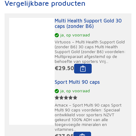
Vergelijkbare producten
Multi Health Support Gold 30
caps (zonder B6)
ja, op voorraad
Virtuoos – Multi Health Support Gold
(zonder B6) 30 caps Multi Health
Support Gold (zonder B6) voordelen:
Multipreparaat afgestemd op de
behoefte van sporters Vrij...
€
29.50
Sport Multi 90 caps
ja, op voorraad
Gewaardeerd
2
Amacx – Sport Multi 90 caps Sport
5.00
op 5
Multi 90 caps voordelen: Speciaal
gebaseerd
ontwikkeld voor sporters NZVT
op
gekeurd 100% ADH van alle
klantbeoordelingen
toegevoegde mineralen en
vitamines...