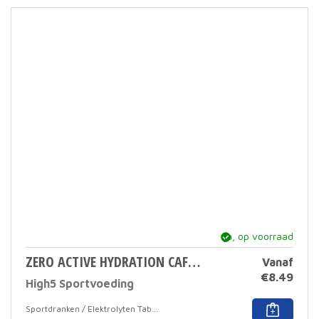
ja, op voorraad
ZERO ACTIVE HYDRATION CAFFEINE HIT 20 TABS
Vanaf
€
8.49
High5 Sportvoeding
Dit
Sportdranken / Elektrolyten Tabletten
prod