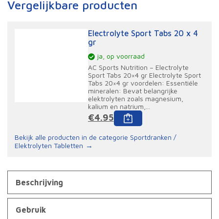
Vergelijkbare producten
Electrolyte Sport Tabs 20 x 4
gr
ja, op voorraad
AC Sports Nutrition – Electrolyte
Sport Tabs 20×4 gr Electrolyte Sport
Tabs 20×4 gr voordelen: Essentiële
mineralen: Bevat belangrijke
elektrolyten zoals magnesium,
kalium en natrium,...
Dit
€
4.95
product
Bekijk alle producten in de categorie Sportdranken /
Elektrolyten Tabletten
heeft
meerdere
variaties.
Beschrijving
Deze
optie
Gebruik