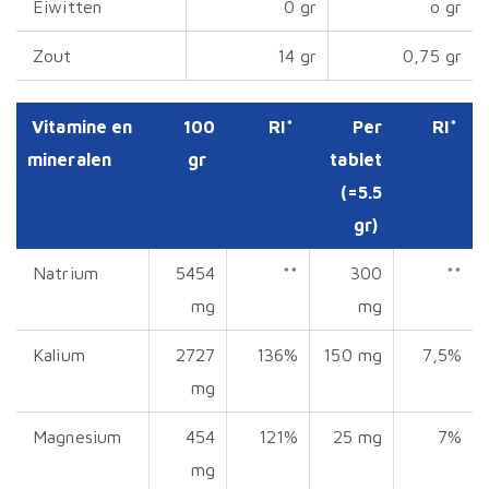
Eiwitten
0 gr
o gr
Zout
14 gr
0,75 gr
Vitamine en
100
RI*
Per
RI*
mineralen
gr
tablet
(=5.5
gr)
Natrium
5454
**
300
**
mg
mg
Kalium
2727
136%
150 mg
7,5%
mg
Magnesium
454
121%
25 mg
7%
mg