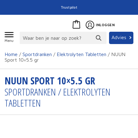
Trustpilot
INLOGGEN
Advies
Menu
Home
/
Sportdranken
/
Elektrolyten Tabletten
/ NUUN
Sport 10×5.5 gr
NUUN SPORT 10×5.5 GR
SPORTDRANKEN / ELEKTROLYTEN
TABLETTEN