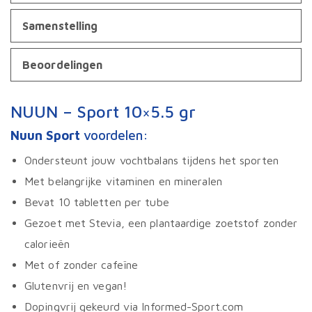
kan
gekozen
Samenstelling
worden
op
Beoordelingen
de
productpagina
NUUN – Sport 10×5.5 gr
Nuun Sport
voordelen:
Ondersteunt jouw vochtbalans tijdens het sporten
Met belangrijke vitaminen en mineralen
Bevat 10 tabletten per tube
Gezoet met Stevia, een plantaardige zoetstof zonder
calorieën
Met of zonder cafeïne
Glutenvrij en vegan!
Dopingvrij gekeurd via Informed-Sport.com