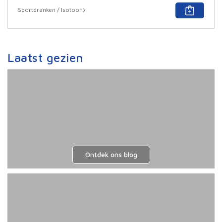
Dit
Sportdranken / Isotoon
prod
heef
meer
varia
Deze
Laatst gezien
optie
kan
geko
word
op
de
prod
Ontdek ons blog