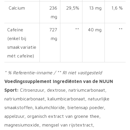
Calcium
236
29,5%
13 mg
1,6 %
mg
Cafeïne
727
**
40 mg
**
(enkel bij
mg
smaakvariatie
mét cafeïne)
* % Referentie-inname / ** RI niet vastgesteld
Voedingssupplement
Ingrediënten van de NUUN
Sport:
Citroenzuur, dextrose, natriumcarbonaat,
natriumbicarbonaat, kaliumbicarbonaat, natuurlijke
smaakstoffen, kaliumchloride, bietensap poeder,
appelzuur, organisch extract van groene thee,
magnesiumoxide, mengsel van rijstextract,