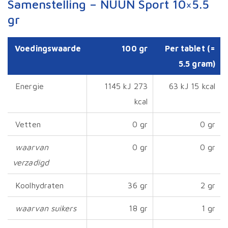
Samenstelling – NUUN Sport 10×5.5
gr
Voedingswaarde
100 gr
Per tablet (=
5.5 gram)
Energie
1145 kJ 273
63 kJ 15 kcal
kcal
Vetten
0 gr
0 gr
waarvan
0 gr
0 gr
verzadigd
Koolhydraten
36 gr
2 gr
waarvan suikers
18 gr
1 gr