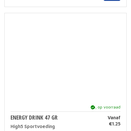
heef
meer
varia
Deze
optie
kan
geko
word
op
de
prod
ja, op voorraad
ENERGY DRINK 47 GR
Vanaf
€
1.25
High5 Sportvoeding