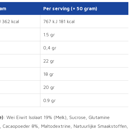
ram
Per serving (= 50 gram)
 362 kcal
767 kJ 181 kcal
1.5 gr
0,4 gr
22 gr
18 gr
20 gr
0.9 gr
e)
: Wei Eiwit Isolaat 19% (Melk), Sucrose, Glutamine
, Cacaopoeder 8%, Maltodextrine, Natuurlijke Smaakstoffen,