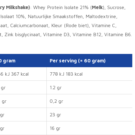
ry Milkshake)
: Whey Protein Isolate 21% (
Melk
), Sucrose,
 Isolaat 10%, Natuurlijke Smaakstoffen, Maltodextrine,
aat, Calciumcarbonaat, Kleur (Rode biet), Vitamine C,
aat, Zink bisglycinaat, Vitamine D3, Vitamine B12, Vitamine B6.
0 gram
Per serving (= 60 gram)
6 kJ 367 kcal
778 kJ 183 kcal
 gr
1.2 gr
 gr
0,2 gr
 gr
23 gr
 gr
16 gr