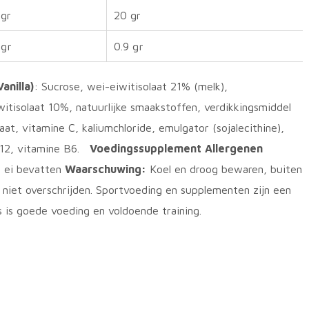
 gr
20 gr
 gr
0.9 gr
anilla)
: Sucrose, wei-eiwitisolaat 21% (melk),
tisolaat 10%, natuurlijke smaakstoffen, verdikkingsmiddel
t, vitamine C, kaliumchloride, emulgator (sojalecithine),
 B12, vitamine B6.
Voedingssupplement
Allergenen
n ei bevatten
Waarschuwing:
Koel en droog bewaren, buiten
 niet overschrijden. Sportvoeding en supplementen zijn een
s is goede voeding en voldoende training.