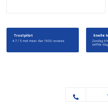
Trustpilot
Snelle 
4.7 / 5 met meer dan 1500 reviews
Zondag t/m
zelfde dag