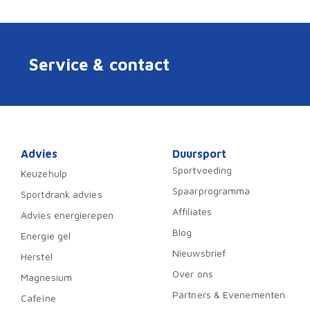
Service & contact
Advies
Duursport
Sportvoeding
Keuzehulp
Spaarprogramma
Sportdrank advies
Affiliates
Advies energierepen
Blog
Energie gel
Nieuwsbrief
Herstel
Over ons
Magnesium
Partners & Evenementen
Cafeïne