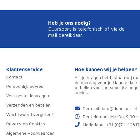
Heb je ons nodig?
Duursport is telefonisch of via de
mail bereikbaar.
Klantenservice
Hoe kunnen wij je helpen?
Contact
Als je vragen hebt, staan wij m
donderdag voor je klaar. Je kunt
Persoonlijk advies
of bellen voor persoonlijke begel
advies.
Veel gestelde vragen
Verzenden en betalen
Per mail:
info@duursport.nl
Wachtwoord vergeten?
Per telefoon: Ma-Do. 9.00 -
Privacy en Cookies
Nederland:
+31 (0)71-4081
Algemene voorwaarden