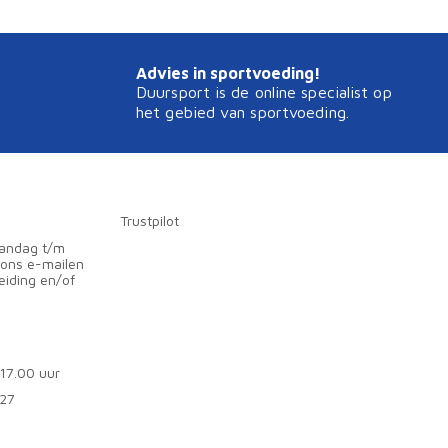
Advies in sportvoeding!
Duursport is de online specialist op
het gebied van sportvoeding.
Trustpilot
aandag t/m
 ons e-mailen
eiding en/of
 17.00 uur
727