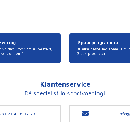
levering
Spaarprogramma
 vrijdag, voor 22:00 besteld,
Bij elke bestelling spaar je pu
 verzonden!*
Gratis producten
Klantenservice
Dé specialist in sportvoeding!
+31 71 408 17 27
info@