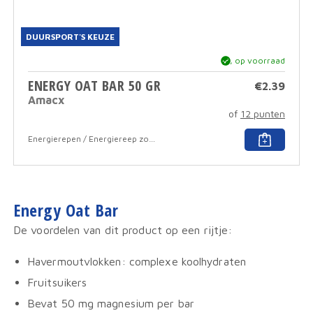
DUURSPORT'S KEUZE
ja, op voorraad
ENERGY OAT BAR 50 GR
€
2.39
Amacx
of
12 punten
Dit
Energierepen / Energiereep zonder coating
produ
heeft
meer
variat
Deze
Energy Oat Bar
optie
kan
De voordelen van dit product op een rijtje:
geko
word
op
Havermoutvlokken: complexe koolhydraten
de
Fruitsuikers
produ
Bevat 50 mg magnesium per bar