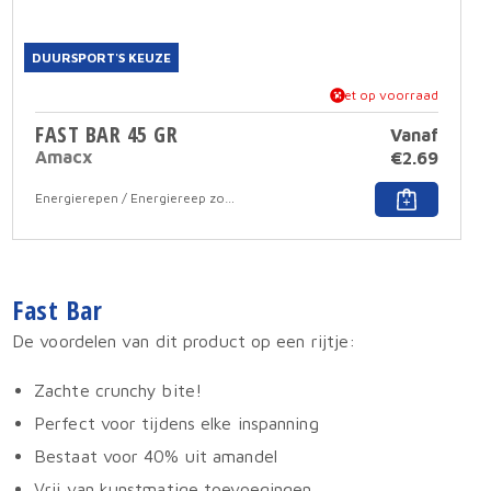
DUURSPORT'S KEUZE
niet op voorraad
FAST BAR 45 GR
Vanaf
Amacx
€
2.69
Dit
Energierepen / Energiereep zonder coating
produc
ct
heeft
meerd
dere
variati
ies.
Deze
Fast Bar
optie
kan
De voordelen van dit product op een rijtje:
gekoz
zen
worde
en
op
Zachte crunchy bite!
de
Perfect voor tijdens elke inspanning
produc
ctpagina
Bestaat voor 40% uit amandel
Vrij van kunstmatige toevoegingen