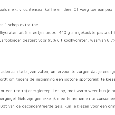
oals melk, vruchtensap, koffie en thee. Of voeg toe aan pap,
n 1 schep extra toe.
olhydraten uit 5 sneetjes brood, 440 gram gekookte pasta of 3
Carboloader bestaat voor 95% uit koolhydraten, waarvan 6,7
raden aan te blijven vullen, om ervoor te zorgen dat je energ
ordt om tijdens de inspanning een isotone sportdrank te kiez
oor een (extra) energiereep. Let op, met warm weer kun je 
ergiegel. Gels zijn gemakkelijk mee te nemen en te consumer
oudt van de geconcentreerde gels, kun je kiezen voor een drin