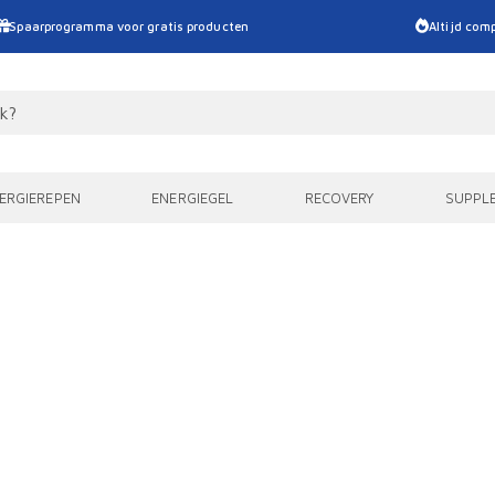
Spaarprogramma voor gratis producten
Altijd comp
ERGIEREPEN
ENERGIEGEL
RECOVERY
SUPPL