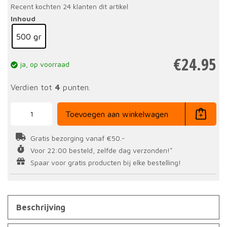
Recent kochten 24 klanten dit artikel
Inhoud
500 gr
€
24.95
ja, op voorraad
Verdien tot
4
punten.
Creatine
Monohydraat
Toevoegen aan winkelwagen
500
gr
aantal
Gratis bezorging vanaf €50.-
Voor 22:00 besteld, zelfde dag verzonden!*
Spaar voor gratis producten bij elke bestelling!
Beschrijving