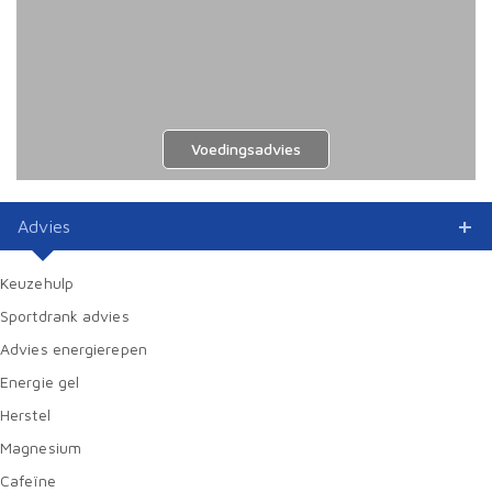
Voedingsadvies
Advies
Keuzehulp
Sportdrank advies
Advies energierepen
Energie gel
Herstel
Magnesium
Cafeïne