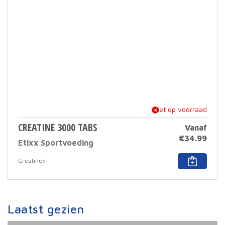
niet op voorraad
CREATINE 3000 TABS
Vanaf
€
34.99
Etixx Sportvoeding
Dit
Creatine
prod
heef
meer
varia
Deze
Laatst gezien
optie
kan