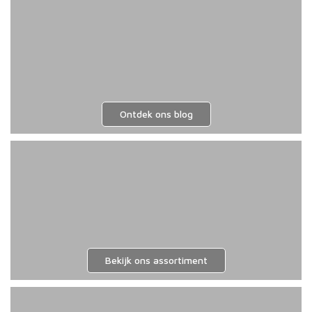
geko
word
op
de
prod
Ontdek ons blog
Bekijk ons assortiment