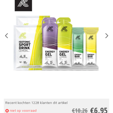
Recent kochten 1228 klanten dit artikel
Oo
Hu
€
6.95
€
10.26
niet op voorraad