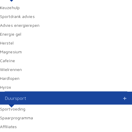
Keuzehulp
Sportdrank advies
Advies energierepen
Energie gel
Herstel
Magnesium
Cafeïne
Wielrennen
Hardlopen
Hyrox
Duursport
Sportvoeding
Spaarprogramma
Affiliates