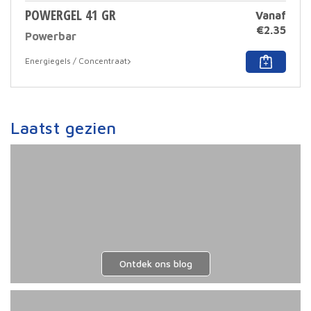
POWERGEL 41 GR
Vanaf
€
2.35
Powerbar
Dit
Energiegels / Concentraat
prod
heef
meer
varia
Deze
Laatst gezien
optie
kan
geko
word
op
de
prod
Ontdek ons blog