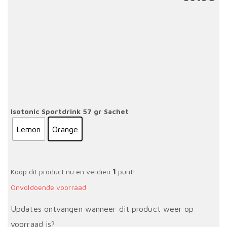
pr
pr
w
is:
€1
€6
Isotonic Sportdrink 57 gr Sachet
Lemon
Orange
1
Koop dit product nu en verdien
punt!
Onvoldoende voorraad
Updates ontvangen wanneer dit product weer op
voorraad is?