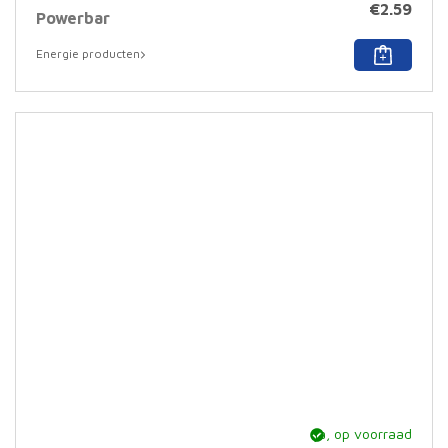
€
2.59
Powerbar
Dit
Energie producten
prod
heef
meer
varia
Deze
optie
kan
geko
word
op
de
prod
ja, op voorraad