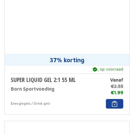
37% korting
ja, op voorraad
SUPER LIQUID GEL 2:1 55 ML
Vanaf
€
2.55
Born Sportvoeding
€
1.99
This
Energiegels / Drink gel
prod
has
multi
varia
The
optio