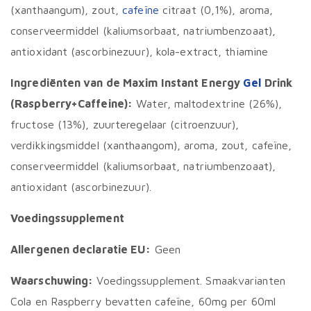
(xanthaangum), zout,
cafeïne
citraat (0,1%), aroma,
conserveermiddel (kaliumsorbaat, natriumbenzoaat),
antioxidant (ascorbinezuur), kola-extract, thiamine
Ingrediënten van de Maxim Instant Energy
Gel
Drink
(Raspberry+Caffeine):
Water, maltodextrine (26%),
fructose (13%), zuurteregelaar (citroenzuur),
verdikkingsmiddel (xanthaangom), aroma, zout, cafeïne,
conserveermiddel (kaliumsorbaat, natriumbenzoaat),
antioxidant (ascorbinezuur).
Voedingssupplement
Allergenen declaratie EU:
Geen
Waarschuwing:
Voedingssupplement. Smaakvarianten
Cola en Raspberry bevatten cafeïne, 60mg per 60ml