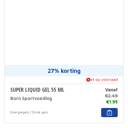
may
be
chos
on
the
prod
page
27% korting
niet op voorraad
SUPER LIQUID GEL 55 ML
Vanaf
€
2.49
Born Sportvoeding
€
1.95
This
Energiegels / Drink gel
prod
has
multi