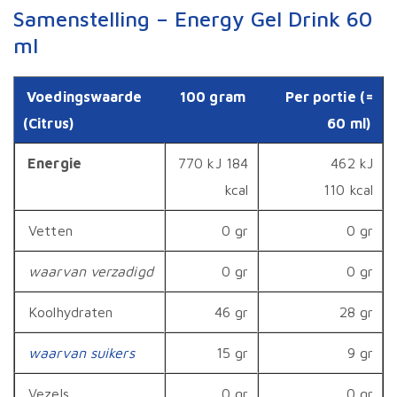
Samenstelling – Energy Gel Drink 60
ml
Voedingswaarde
100 gram
Per portie (=
(Citrus)
60 ml)
Energie
770 kJ 184
462 kJ
kcal
110 kcal
Vetten
0 gr
0 gr
waarvan verzadigd
0 gr
0 gr
Koolhydraten
46 gr
28 gr
waarvan suikers
15 gr
9 gr
Vezels
0 gr
0 gr