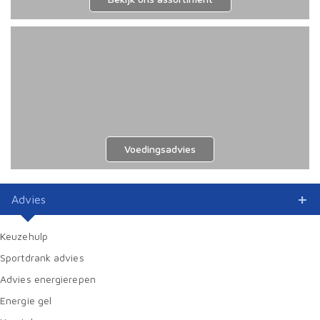
Voedingsadvies
Advies
Keuzehulp
Sportdrank advies
Advies energierepen
Energie gel