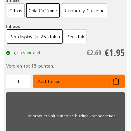
Smaak
Citrus
Cola Caffeine
Raspberry Caffeine
Inhoud
Per display (= 25 stuks)
Per stuk
€
1.95
€
2.69
ja, op voorraad
Verdien tot
13
punten.
Energy
Gel
Add to cart
Drink
60
ml
quantity
Dit product valt buiten de huidige kortingsacties