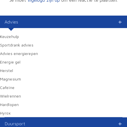
Je moet
ingelogd zijn op
om een reactie te plaatsen.
Advies
Keuzehulp
Sportdrank advies
Advies energierepen
Energie gel
Herstel
Magnesium
Cafeïne
Wielrennen
Hardlopen
Hyrox
Duursport