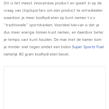
geko
Dit is het meest innovatieve product en speelt in op de
word
vraag van (top)sporters om een product te ontwikkelen
op
de
waardoor je meer koolhydraten op kunt nemen t.o.v.
prod
‘’traditionele’’ sportdranken. Voordeel hiervan is dat je
dus meer energie binnen kunt nemen, en daardoor beter
je tempo vast kunt houden. De man met de hamer kom
je minder snel tegen omdat een bidon
Super Sports Fuel
namelijk 80 gram koolhydraten bevat.