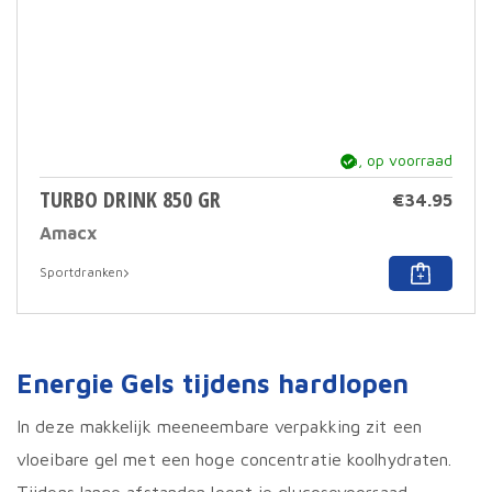
ja, op voorraad
TURBO DRINK 850 GR
€
34.95
Amacx
Dit
Sportdranken
prod
heef
meer
varia
Deze
Energie Gels tijdens hardlopen
optie
kan
geko
In deze makkelijk meeneembare verpakking zit een
word
vloeibare gel met een hoge concentratie koolhydraten.
op
de