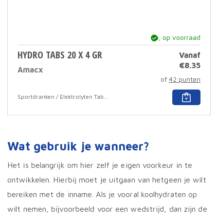
ja, op voorraad
HYDRO TABS 20 X 4 GR
Vanaf
€
8.35
Amacx
of
42 punten
Dit
Sportdranken / Elektrolyten Tabletten
prod
heef
meer
varia
Deze
Wat gebruik je wanneer?
optie
kan
geko
Het is belangrijk om hier zelf je eigen voorkeur in te
word
ontwikkelen. Hierbij moet je uitgaan van hetgeen je wilt
op
de
bereiken met de inname. Als je vooral koolhydraten op
prod
wilt nemen, bijvoorbeeld voor een wedstrijd, dan zijn de