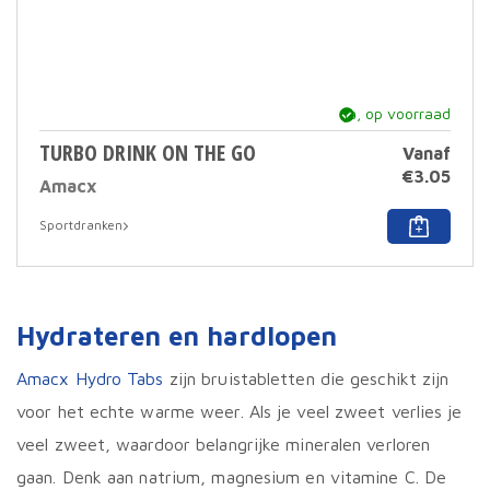
ja, op voorraad
TURBO DRINK ON THE GO
Vanaf
€
3.05
Amacx
Dit
Sportdranken
prod
heef
meer
varia
Deze
Hydrateren en hardlopen
optie
kan
geko
Amacx Hydro Tabs
zijn bruistabletten die geschikt zijn
word
voor het echte warme weer. Als je veel zweet verlies je
op
de
veel zweet, waardoor belangrijke mineralen verloren
prod
gaan. Denk aan natrium, magnesium en vitamine C. De