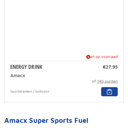
niet op voorraad
ENERGY DRINK
€
27.95
Amacx
of
140 punten
Dit
Sportdranken / Isotoon
prod
heef
meer
varia
Deze
Amacx Super Sports Fuel
optie
kan