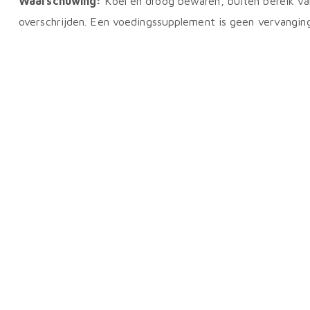
Waarschuwing:
Koel en droog bewaren, buiten bereik va
overschrijden. Een voedingssupplement is geen vervangin