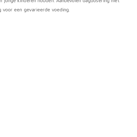
n jonge kinderen houden. Aanbevolen dagdosering niet
g voor een gevarieerde voeding.