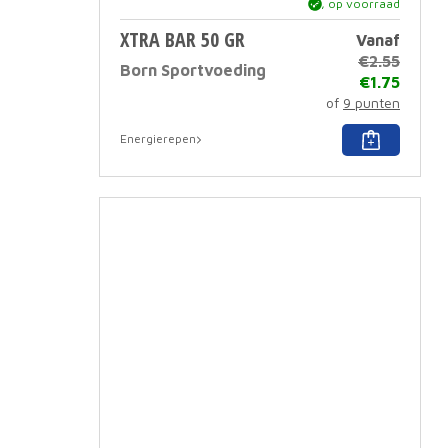
ja, op voorraad
XTRA BAR 50 GR
Vanaf
€
2.55
Born Sportvoeding
€
1.75
of
9 punten
Dit
Energierepen
produc
heeft
meerd
variati
Deze
optie
kan
gekoz
worde
op
de
produc