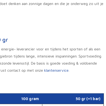
 doet denken aan zonnige dagen en die je onderweg zo uit je
 gr
energie- leverancier voor en tijdens het sporten of als een
iebron tijdens lange, intensieve inspanningen. Sportvoeding
ezonde levensstijl. De basis is goede voeding & voldoende
erust contact op met onze
klantenservice
.
100 gram
50 gr (=1 bar)