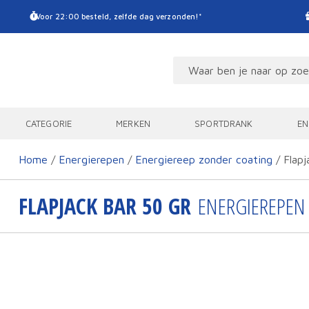
Voor 22:00 besteld, zelfde dag verzonden!*
CATEGORIE
MERKEN
SPORTDRANK
EN
Home
/
Energierepen
/
Energiereep zonder coating
/ Flapj
FLAPJACK BAR 50 GR
ENERGIEREPEN