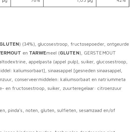
1 μg
76%
1,05 μg
42%
GLUTEN
) (34%), glucosestroop, fructosepoeder, ontgeurde
VERMOUT
en
TARWE
meel (
GLUTEN
), GERSTEMOUT
altodextrine, appelpasta (appel pulp), suiker, glucosestroop,
iddel: kaliumsorbaat], sinaasappel [gesneden sinaasappel,
oenzuur, conserveermiddelen: kaliumsorbaat en natriummeta
e- en fructosestroop, suiker, zuurteregelaar: citroenzuur
n, pinda’s, noten, gluten, sulfieten, sesamzaad en/of