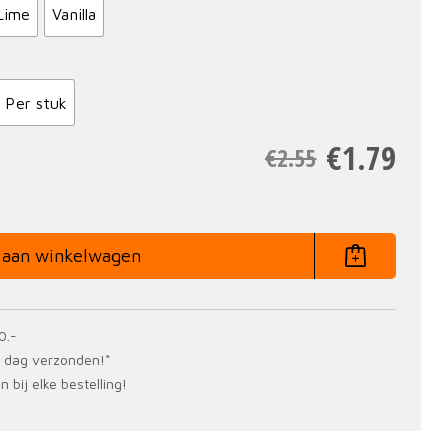
Lime
Vanilla
Per stuk
€
1.79
€
2.55
 aan winkelwagen
0.-
e dag verzonden!*
 bij elke bestelling!