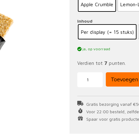
Apple Crumble
Lemon-
Inhoud
Per display (= 15 stuks)
ja, op voorraad
Verdien tot
7
punten.
Flapjack
Toevoegen
Bar
50
gr
aantal
Gratis bezorging vanaf €5
Voor 22:00 besteld, zelfd
Spaar voor gratis producten