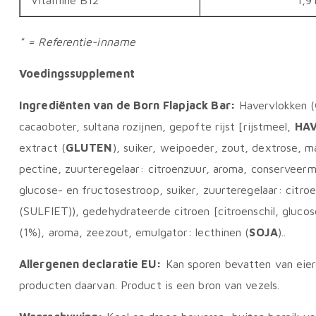
Vitamine B12
1,9
* = Referentie-inname
Voedingssupplement
Ingrediënten van de Born Flapjack Bar:
Havervlokken (
cacaoboter, sultana rozijnen, gepofte rijst [rijstmeel,
HA
extract (
GLUTEN
), suiker, weipoeder, zout, dextrose, m
pectine, zuurteregelaar: citroenzuur, aroma, conserveerm
glucose- en fructosestroop, suiker, zuurteregelaar: citr
(SULFIET)), gedehydrateerde citroen [citroenschil, glucos
(1%), aroma, zeezout, emulgator: lecthinen (
SOJA
)..
Allergenen declaratie EU:
Kan sporen bevatten van eiere
producten daarvan. Product is een bron van vezels.