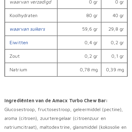
waarvan verzadigd
0 gr
0 gr
Koolhydraten
80 gr
40 gr
waarvan suikers
59,6 gr
29,8 gr
Eiwitten
0,4 gr
0,2 gr
Zout
0,2 gr
0,1 gr
Natrium
0,78 mg
0,39 mg
Ingrediënten van de Amacx Turbo Chew Bar:
Glucosestroop, fructosestroop, geleermiddel (pectine),
aroma (citroen), zuurteregelaar (citroenzuur en
natriumcitraat), maltodextrine, glansmiddel (kokosolie en