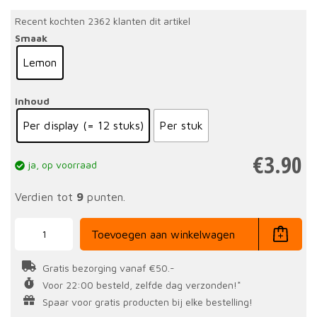
Recent kochten 2362 klanten dit artikel
Smaak
Lemon
Inhoud
Per display (= 12 stuks)
Per stuk
€
3.90
ja, op voorraad
Verdien tot
9
punten.
Turbo
Chew
Toevoegen aan winkelwagen
Bar
50
gr
Gratis bezorging vanaf €50.-
aantal
Voor 22:00 besteld, zelfde dag verzonden!*
Spaar voor gratis producten bij elke bestelling!