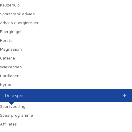
Keuzehulp
Sportdrank advies
Advies energierepen
Energie gel
Herstel
Magnesium
Cafeïne
Wielrennen
Hardlopen
Hyrox
Duursport
Sportvoeding
Spaarprogramma
Affiliates