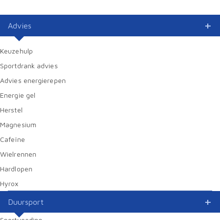
Advies
Keuzehulp
Sportdrank advies
Advies energierepen
Energie gel
Herstel
Magnesium
Cafeïne
Wielrennen
Hardlopen
Hyrox
Duursport
Sportvoeding