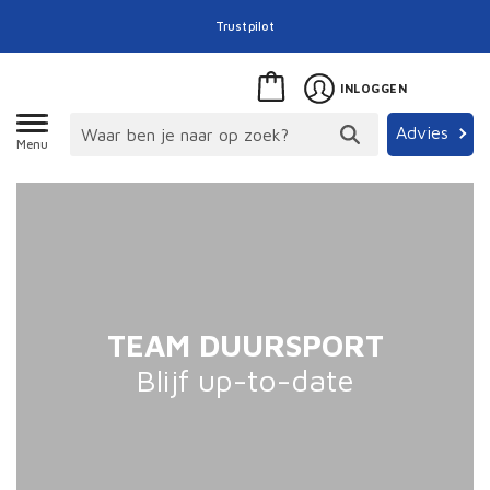
Trustpilot
INLOGGEN
Advies
Menu
TEAM DUURSPORT
Blijf up-to-date