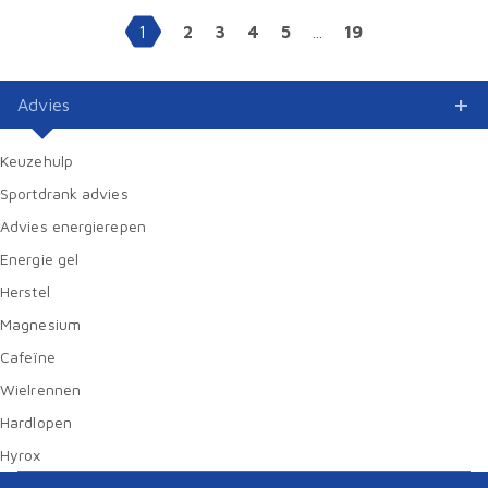
1
2
3
4
5
...
19
Advies
Keuzehulp
Sportdrank advies
Advies energierepen
Energie gel
Herstel
Magnesium
Cafeïne
Wielrennen
Hardlopen
Hyrox