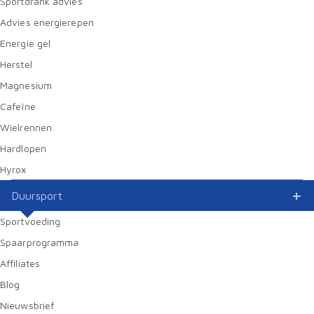
Sportdrank advies
Advies energierepen
Energie gel
Herstel
Magnesium
Cafeïne
Wielrennen
Hardlopen
Hyrox
Duursport
Sportvoeding
Spaarprogramma
Affiliates
Blog
Nieuwsbrief