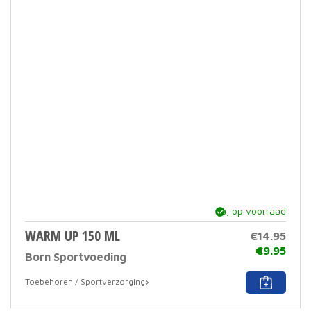
ja, op voorraad
WARM UP 150 ML
€
14.95
Oors
€
9.95
Born Sportvoeding
prijs
Huid
was:
prijs
Toebehoren / Sportverzorging
€14.
is:
€9.9