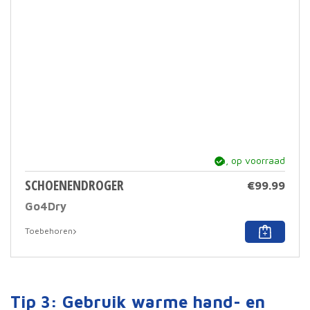
ja, op voorraad
SCHOENENDROGER
€
99.99
Go4Dry
Dit
Toebehoren
prod
heef
meer
varia
Deze
Tip 3: Gebruik warme hand- en
optie