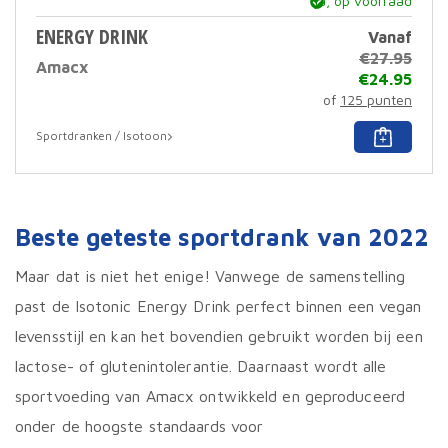
ja, op voorraad
ENERGY DRINK
Vanaf
€
27.95
Amacx
€
24.95
of
125 punten
Dit
Sportdranken / Isotoon
prod
heef
meer
varia
Deze
Beste geteste sportdrank van 2022
optie
kan
geko
Maar dat is niet het enige! Vanwege de samenstelling
word
past de Isotonic Energy Drink perfect binnen een vegan
op
de
levensstijl en kan het bovendien gebruikt worden bij een
prod
lactose- of glutenintolerantie. Daarnaast wordt alle
sportvoeding van Amacx ontwikkeld en geproduceerd
onder de hoogste standaards voor