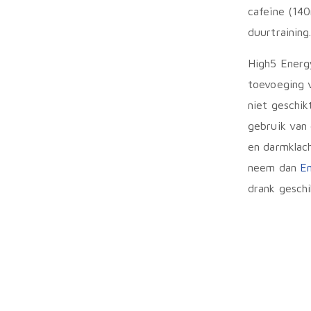
cafeïne (140
duurtraining
High5 Energ
toevoeging 
niet geschik
gebruik van 
en darmklach
neem dan
En
drank geschi