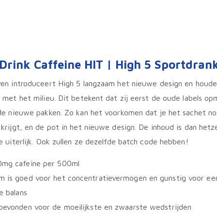
Drink Caffeine HIT | High 5 Sportdran
en introduceert High 5 langzaam het nieuwe design en houden
 met het milieu. Dit betekent dat zij eerst de oude labels o
de nieuwe pakken. Zo kan het voorkomen dat je het sachet no
krijgt, en de pot in het nieuwe design. De inhoud is dan hetze
e uiterlijk. Ook zullen ze dezelfde batch code hebben!
0mg cafeïne per 500ml
 is goed voor het concentratievermogen en gunstig voor e
e balans
bevonden voor de moeilijkste en zwaarste wedstrijden