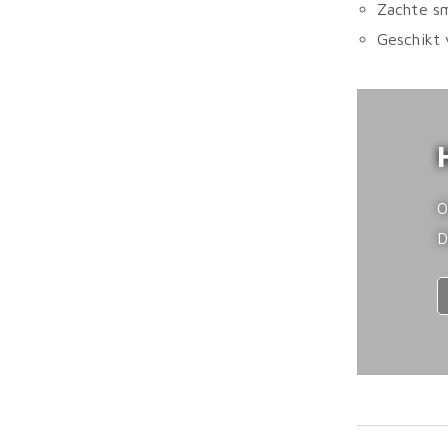
Zachte sm
Geschikt 
O
D