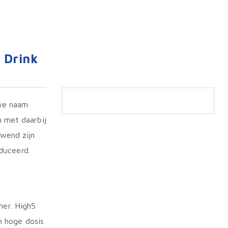
 Drink
uwe naam
 met daarbij
ewend zijn
duceerd.
mer. High5
n hoge dosis