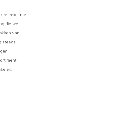
rken enkel met
ing die we
takken van
g steeds
agen.
ortiment,
ikelen.