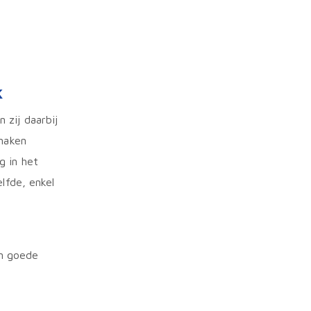
k
 zij daarbij
pmaken
g in het
lfde, enkel
en goede