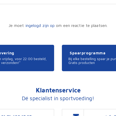
Je moet
ingelogd zijn op
om een reactie te plaatsen.
levering
Spaarprogramma
 vrijdag, voor 22:00 besteld,
Bij elke bestelling spaar je pu
 verzonden!*
Gratis producten
Klantenservice
Dé specialist in sportvoeding!