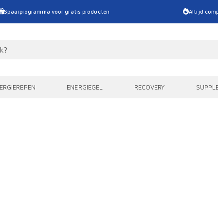
Spaarprogramma voor gratis producten
Altijd comp
ERGIEREPEN
ENERGIEGEL
RECOVERY
SUPPL