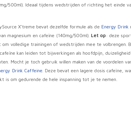
mg/500ml). Ideaal tijdens wedstrijden of richting het einde v
.
ySource X’treme bevat dezelfde formule als de
Energy Drink
van magnesium en cafeïne (140mg/500ml).
Let op
: deze spor
t om volledige trainingen of wedstrijden mee te volbrengen. 
cafeïne kan leiden tot bijwerkingen als hoofdpijn, duizelighei
ten. Mocht je toch gebruik willen maken van de voordelen van
ergy Drink Caffeine
. Deze bevat een lagere dosis cafeïne, w
kt is om gedurende de hele inspanning tot je te nemen.