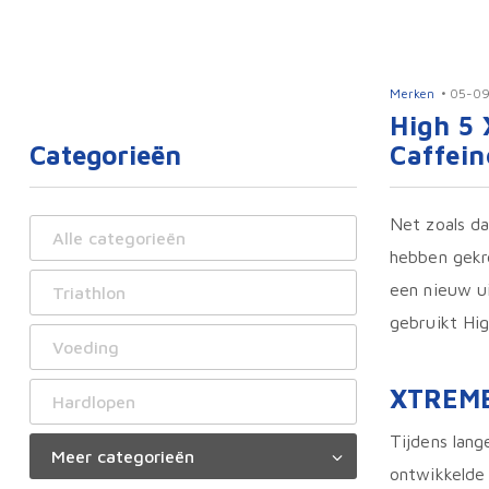
Merken
05-09
High 5
Categorieën
Caffein
Net zoals d
Alle categorieën
hebben gekr
een nieuw ui
Triathlon
gebruikt Hi
Voeding
XTREME 
Hardlopen
Tijdens lang
ontwikkelde