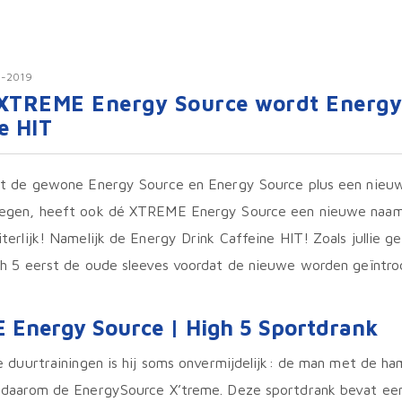
-2019
 XTREME Energy Source wordt Energy
e HIT
at de gewone Energy Source en Energy Source plus een nie
egen, heeft ook dé XTREME Energy Source een nieuwe naam
terlijk! Namelijk de Energy Drink Caffeine HIT! Zoals jullie g
gh 5 eerst de oude sleeves voordat de nieuwe worden geïntro
Energy Source | High 5 Sportdrank
e duurtrainingen is hij soms onvermijdelijk: de man met de ha
 daarom de EnergySource X’treme. Deze sportdrank bevat ee