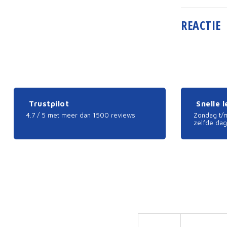
REACTIE
Trustpilot
Snelle 
4.7 / 5 met meer dan 1500 reviews
Zondag t/m
zelfde dag