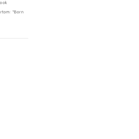
 ook
ortom: “Born