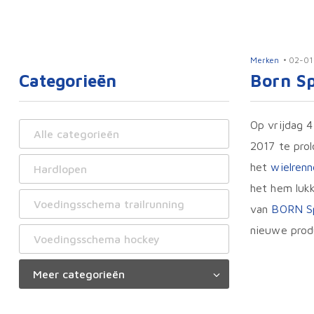
Merken
02-01
Categorieën
Born Sp
Op vrijdag 4
Alle categorieën
2017 te pro
het
wielren
Hardlopen
het hem luk
Voedingsschema trailrunning
van
BORN Sp
nieuwe prod
Voedingsschema hockey