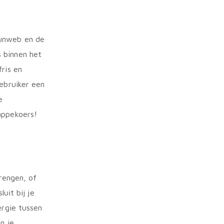
Sunweb en de
 binnen het
ris en
gebruiker een
e
appekoers!
brengen, of
uit bij je
ergie tussen
n je