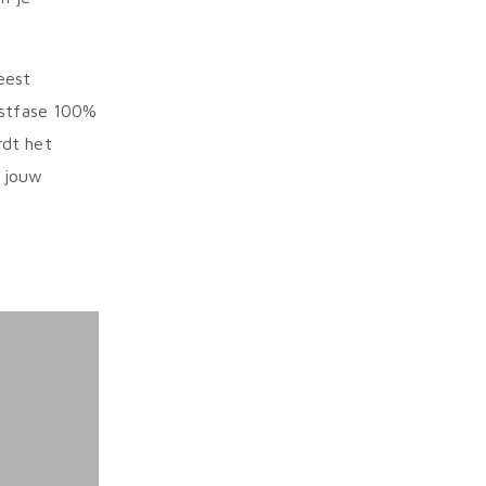
eest
estfase 100%
rdt het
 jouw