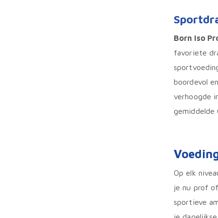
Sportdr
Born Iso Pr
favoriete d
sportvoeding
boordevol en
verhoogde in
gemiddelde 6
Voeding
Op elk nivea
je nu prof of
sportieve am
je dagelijks