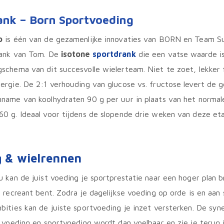
ank – Born Sportvoeding
o
is één van de gezamenlijke innovaties van BORN en Team 
rank van Tom. De
isotone
sportdrank
die een vatse waarde is
schema van dit succesvolle wielerteam. Niet te zoet, lekker f
ergie. De 2:1 verhouding van glucose vs. fructose levert de 
name van koolhydraten 90 g per uur in plaats van het normal
0 g. Ideaal voor tijdens de slopende drie weken van deze et
 & wielrennen
u kan de juist voeding je sportprestatie naar een hoger plan 
 recreant bent. Zodra je dagelijkse voeding op orde is en aan sl
bities kan de juiste sportvoeding je inzet versterken. De syn
e voeding en sportvoeding wordt dan voelbaar en zie je terug i