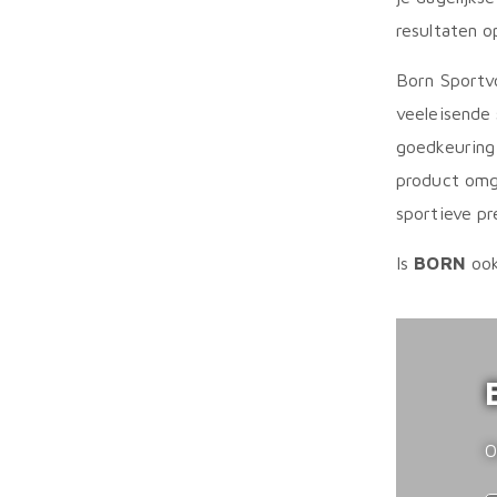
resultaten o
Born Sportv
veeleisende 
goedkeuring
product omg
sportieve pr
Is
BORN
ook
O