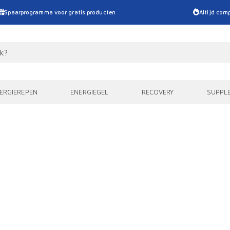
Spaarprogramma voor gratis producten
Altijd comp
ERGIEREPEN
ENERGIEGEL
RECOVERY
SUPPL