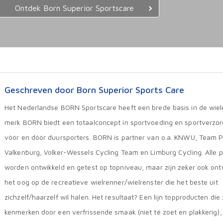
Ontdek Born Superior Sportscare
Geschreven door Born Superior Sports Care
Het Nederlandse BORN Sportscare heeft een brede basis in de wiele
merk BORN biedt een totaalconcept in sportvoeding en sportverzorg
vóór en dóór duursporters. BORN is partner van o.a. KNWU, Team P
Valkenburg, Volker-Wessels Cycling Team en Limburg Cycling. Alle 
worden ontwikkeld en getest op topniveau, maar zijn zeker ook ont
het oog op de recreatieve wielrenner/wielrenster die het beste uit
zichzelf/haarzelf wil halen. Het resultaat? Een lijn topproducten die 
kenmerken door een verfrissende smaak (niet té zoet en plakkerig),