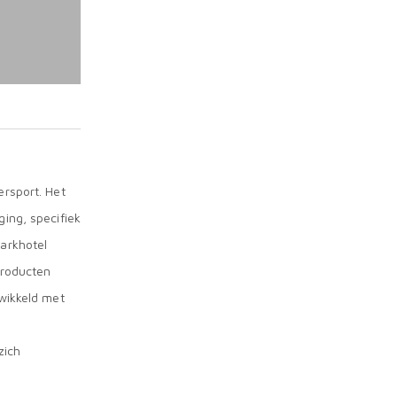
rsport. Het
ing, specifiek
arkhotel
producten
wikkeld met
zich