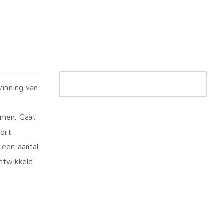
winning van
emen. Gaat
port
 een aantal
twikkeld.