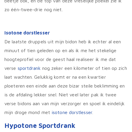
beetje ook, en de top van deze vreselijke poekel zie ik
zo één-twee-drie nog niet.
Isotone dorstlesser
De laatste druppels uit mijn bidon heb ik echter al een
minuut of tien geleden op en als ik me het stekelige
hoogteprofiel voor de geest haal realiseer ik me dat
verse
sportdrank
nog zeker een kilometer of tien op zich
laat wachten. Gelukkig komt er na een kwartier
ploeteren een einde aan deze bizar steile beklimming en
is de afdaling lekker snel. Niet veel later pak ik twee
verse bidons aan van mijn verzorger en spoel ik eindelijk
mijn droge mond met
isotone dorstlesser
.
Hypotone Sportdrank