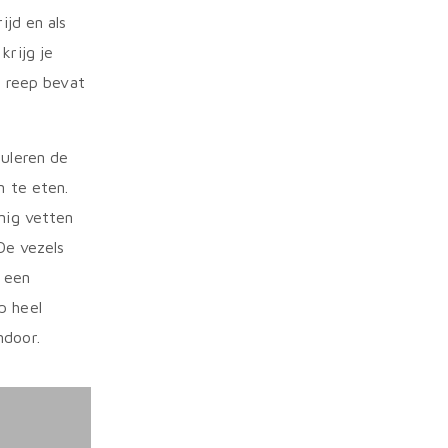
ijd en als
krijg je
e reep bevat
muleren de
n te eten.
nig vetten
 De vezels
l een
p heel
ndoor.