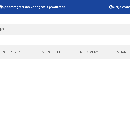
Spaarprogramma voor gratis producten
Altijd comp
ERGIEREPEN
ENERGIEGEL
RECOVERY
SUPPL