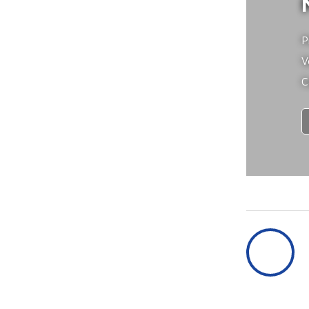
P
V
C