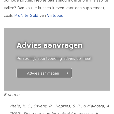
pompoenpitten. Heb je dan alsnog moeite om in slaap te
vallen? Dan zou je kunnen kiezen voor een supplement,
zoals
ProNite Gold
van
Virtuoos
.
Advies aanvragen
Persoonlijk sportvoeding advies op maat
Advies aanvragen
Bronnen
Vitale, K. C., Owens, R., Hopkins, S. R., & Malhotra, A.
(2019). Sleep hygiene for optimizing recovery in