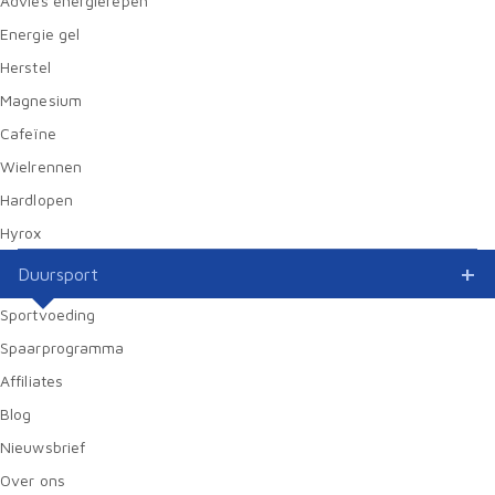
Advies energierepen
Energie gel
Herstel
Magnesium
Cafeïne
Wielrennen
Hardlopen
Hyrox
Duursport
Sportvoeding
Spaarprogramma
Affiliates
Blog
Nieuwsbrief
Over ons