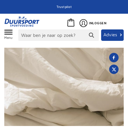
Trustpilot
INLOGGEN
Advies
Menu