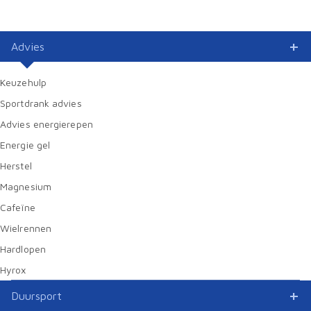
Advies
Keuzehulp
Sportdrank advies
Advies energierepen
Energie gel
Herstel
Magnesium
Cafeïne
Wielrennen
Hardlopen
Hyrox
Duursport