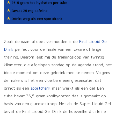
★
36,5 gram koolhydraten per tube
★
Bevat 25 mg cafeïne
★
Drinkt weg als een sportdrank
Zoals de naam al doet vermoeden is de
Final Liquid Gel
Drink
perfect voor de finale van een zware of lange
training. Daarom leek mij de trainingsloop van twintig
kilometer, die afgelopen zondag op de agenda stond, het
ideale moment om deze geldrink mee te nemen. Volgens
de makers is het een vloeibare energiesensatie, dat
drinkt als een
sportdrank
maar werkt als een gel. Eén
tube bevat 36,5 gram koolhydraten dat is gemaakt op
basis van een glucosestroop. Net als de Super Liquid Gel
bevat de Final Liquid Gel Drink de hoeveelheid cafeïne