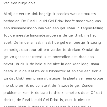
van een blikje cola.
Al bij de eerste slok begrijp ik precies wat de makers
bedoelen. De Final Liquid Gel Drink heeft meer weg van
een limonadesiroop dan van een gel. Maar in tegenstelling
tot de meeste limonadesiropen is de gel drink niet zo
zoet. De limoensmaak maakt de gel een beetje friszurig
en nodigt daardoor uit om verder te drinken. Omdat de
gel zo geconcentreerd is en bovendien een draaidop
bevat, drink ik de hele tube niet in een keer leeg, maar
neem ik in de laatste drie kilometer af en toe een slokje.
En dat blijkt een prima strategie! In plaats van een droge
mond, proef ik nu constant de friszoete gel. Zonder
problemen kom ik de laatste drie kilometers door. Of dat
dankzij de Final Liquid Gel Drink is, durf ik niet te
zeggen. Maar ik weet wel zeker dat ik deze gel ga