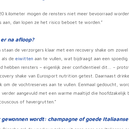
 20 kilometer mogen de rensters niet meer bevoorraad worde
s aan, dan lopen ze het risico beboet te worden.”
 er na afloop?
h staan de verzorgers klaar met een recovery shake om zowel
n
als de
eiwitten
aan te vullen, wat bijdraagt aan een spoedig 
jd hebben rensters – eigenlijk zeer confidentieel dit… – prot
covery shake van Eurosport nutrition getest. Daarnaast drink
nk om de vochtreserves aan te vullen. Eenmaal gedoucht, wor
 verder aangevuld met een warme maaltijd die hoofdzakelijk 
, couscous of havergrutten.”
r gewonnen wordt: champagne of goede Italiaanse