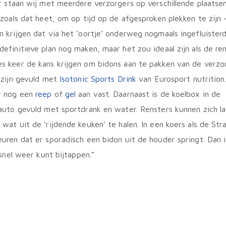
r staan wij met meerdere verzorgers op verschillende plaatsen
 zoals dat heet, om op tijd op de afgesproken plekken te zijn 
 krijgen dat via het ‘oortje’ onderweg nogmaals ingefluister
efinitieve plan nog maken, maar het zou ideaal zijn als de re
 keer de kans krijgen om bidons aan te pakken van de verzor
 zijn gevuld met
Isotonic Sports Drink
van Eurosport nutrition
r nog een
reep
of
gel
aan vast. Daarnaast is de koelbox in de
auto gevuld met sportdrank en water. Rensters kunnen zich l
wat uit de ‘rijdende keuken’ te halen. In een koers als de St
uren dat er sporadisch een bidon uit de houder springt. Dan is
 snel weer kunt bijtappen.”