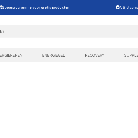
Spaarprogramma voor gratis producten
Altijd comp
ERGIEREPEN
ENERGIEGEL
RECOVERY
SUPPL