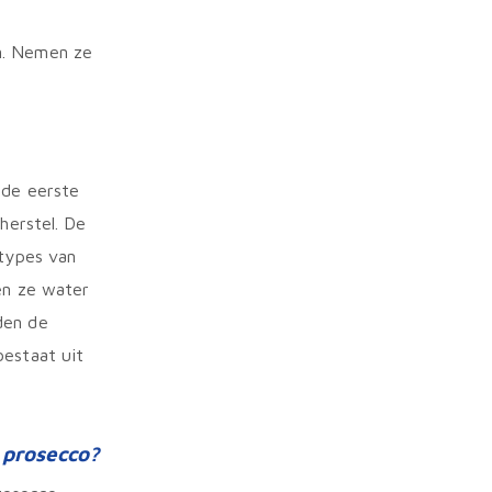
n. Nemen ze
 de eerste
herstel. De
otypes van
en ze water
den de
bestaat uit
 prosecco?