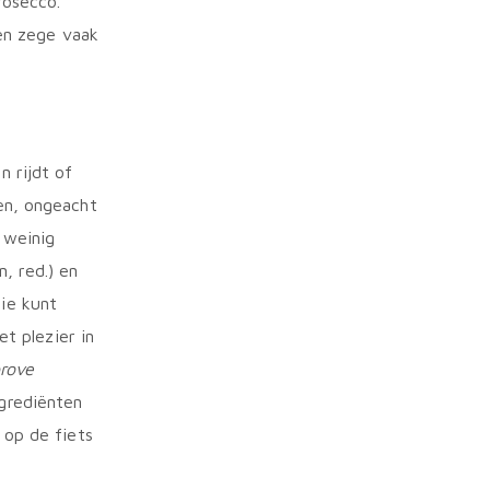
rosecco.
een zege vaak
n rijdt of
len, ongeacht
 weinig
, red.) en
tie kunt
et plezier in
rove
ngrediënten
 op de fiets