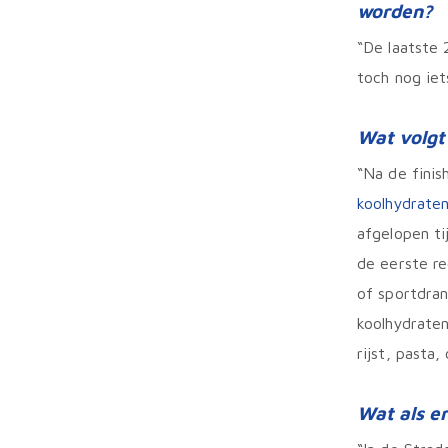
worden?
“De laatste
toch nog iet
Wat volgt
“Na de finis
koolhydrate
afgelopen ti
de eerste re
of sportdra
koolhydraten
rijst, pasta
Wat als e