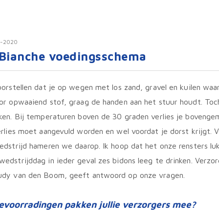
-2020
 Bianche voedingsschema
oorstellen dat je op wegen met los zand, gravel en kuilen waar
or opwaaiend stof, graag de handen aan het stuur houdt. Toc
ken. Bij temperaturen boven de 30 graden verlies je bovenge
erlies moet aangevuld worden en wel voordat je dorst krijgt. 
edstrijd hameren we daarop. Ik hoop dat het onze rensters l
edstrijddag in ieder geval zes bidons leeg te drinken. Verzo
udy van den Boom, geeft antwoord op onze vragen.
evoorradingen pakken jullie verzorgers mee?