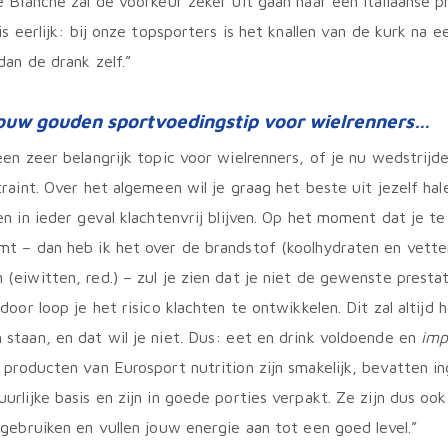
e Bianche zal de voorkeur zeker uit gaan naar een Italiaanse p
 is eerlijk: bij onze topsporters is het knallen van de kurk na 
dan de drank zelf.”
 jouw gouden sportvoedingstip voor wielrenners…
een zeer belangrijk topic voor wielrenners, of je nu wedstrijde
traint. Over het algemeen wil je graag het beste uit jezelf ha
en in ieder geval klachtenvrij blijven. Op het moment dat je te
t – dan heb ik het over de brandstof (koolhydraten en vetten
(eiwitten, red.) – zul je zien dat je niet de gewenste presta
door loop je het risico klachten te ontwikkelen. Dit zal altijd h
staan, en dat wil je niet. Dus: eet en drink voldoende en
imp
 producten van Eurosport nutrition zijn smakelijk, bevatten i
urlijke basis en zijn in goede porties verpakt. Ze zijn dus ook
 gebruiken en vullen jouw energie aan tot een goed level.”