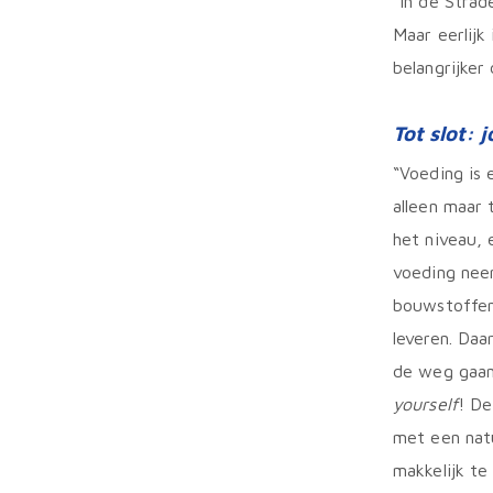
“In de Strad
Maar eerlijk
belangrijker 
Tot slot:
“Voeding is 
alleen maar 
het niveau, 
voeding neem
bouwstoffen 
leveren. Daar
de weg gaan 
yourself
! De
met een natu
makkelijk te