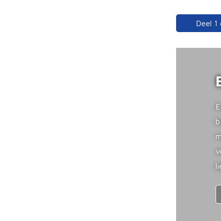
Deel 1
E
b
m
v
l