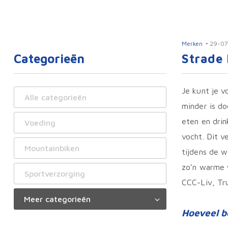
Merken
29-07
Categorieën
Strade
Je kunt je v
Alle categorieën
minder is do
eten en drin
Voeding
vocht. Dit v
Mountainbiken
tijdens de w
zo’n warme w
Sportverzorging
CCC-Liv, Tr
Hoeveel b