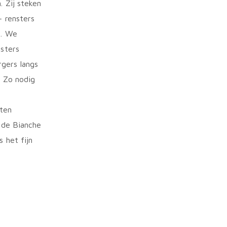
. Zij steken
– rensters
d. We
nsters
gers langs
. Zo nodig
aten
rade Bianche
 het fijn