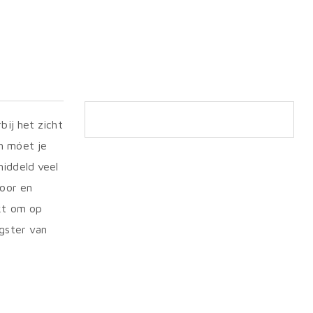
bij het zicht
h móet je
middeld veel
Voor en
ukt om op
rgster van