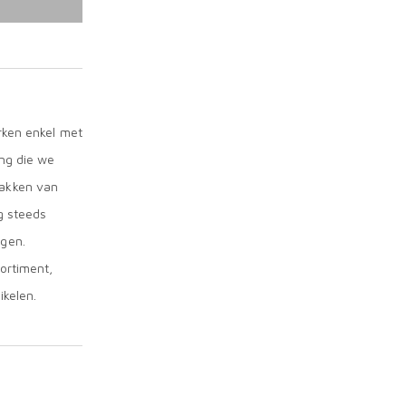
rken enkel met
ing die we
takken van
g steeds
agen.
ortiment,
ikelen.