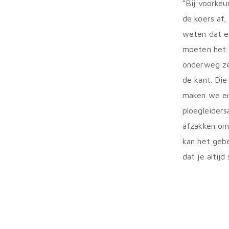
“Bij voorkeu
de koers af,
weten dat en
moeten het d
onderweg zes
de kant. Die
maken we e
ploegleiders
afzakken om 
kan het gebe
dat je altijd