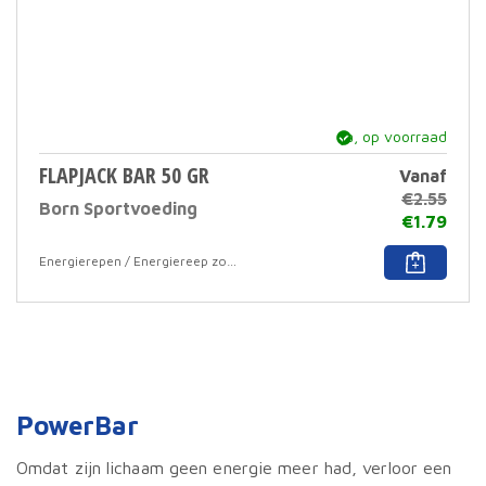
ja, op voorraad
FLAPJACK BAR 50 GR
Vanaf
€
2.55
Born Sportvoeding
€
1.79
Dit
Energierepen / Energiereep zonder coating
prod
heef
meer
varia
Deze
optie
kan
geko
PowerBar
word
op
Omdat zijn lichaam geen energie meer had, verloor een
de