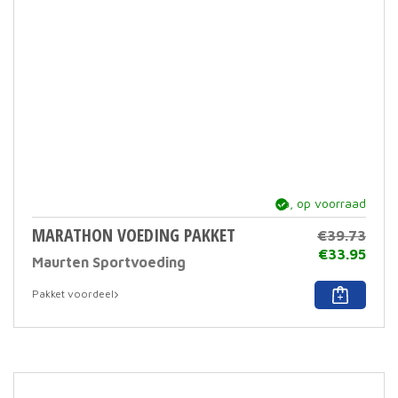
ja, op voorraad
MARATHON VOEDING PAKKET
€
39.73
Oors
€
33.95
Maurten Sportvoeding
prijs
Huid
was:
prijs
Pakket voordeel
€39.
is:
€33.