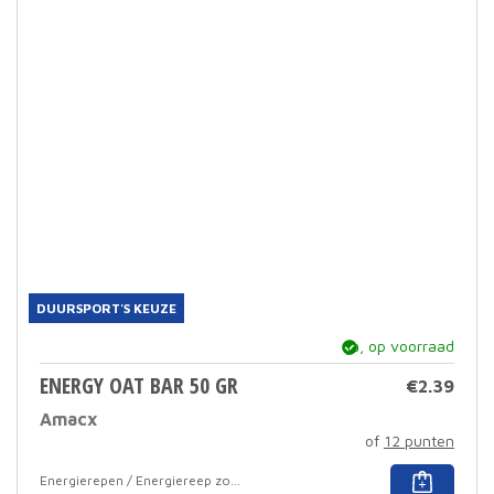
optie
kan
geko
word
op
de
prod
DUURSPORT'S KEUZE
ja, op voorraad
ENERGY OAT BAR 50 GR
€
2.39
Amacx
of
12 punten
Dit
Energierepen / Energiereep zonder coating
prod