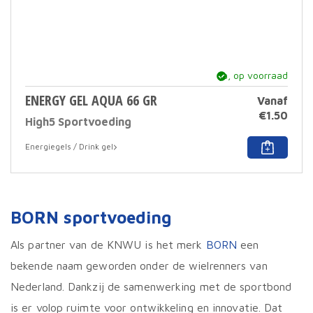
ja, op voorraad
ENERGY GEL AQUA 66 GR
Vanaf
€
1.50
High5 Sportvoeding
Dit
Energiegels / Drink gel
prod
heef
meer
varia
Deze
BORN sportvoeding
optie
kan
geko
Als partner van de KNWU is het merk
BORN
een
word
bekende naam geworden onder de wielrenners van
op
de
Nederland. Dankzij de samenwerking met de sportbond
prod
is er volop ruimte voor ontwikkeling en innovatie. Dat