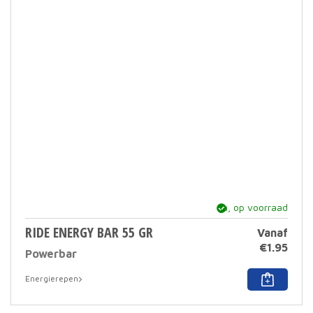
ja, op voorraad
RIDE ENERGY BAR 55 GR
Vanaf
€
1.95
Powerbar
Dit
Energierepen
prod
heef
meer