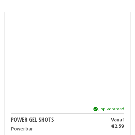
varia
Deze
optie
kan
geko
word
op
de
prod
ja, op voorraad
POWER GEL SHOTS
Vanaf
€
2.59
Powerbar