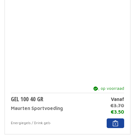
ja, op voorraad
GEL 100 40 GR
Vanaf
€
3.70
Maurten Sportvoeding
€
3.50
Dit
Energiegels / Drink gel
prod
heef