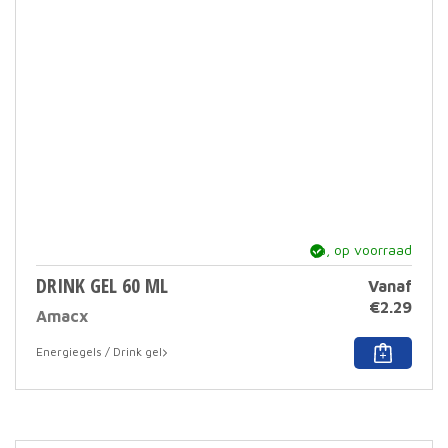
ja, op voorraad
DRINK GEL 60 ML
Vanaf
€
2.29
Amacx
Dit
Energiegels / Drink gel
prod
heef
meer
varia
Deze