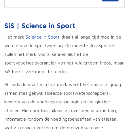
heef
meer
varia
Deze
SiS | Science in Sport
optie
kan
geko
Het merk
Science in Sport
draait al lange tijd mee in de
word
wereld van de sportvoeding. De meeste duursporters
op
de
zullen het merk vooral kennen als het de
prod
sportvoedingsleverancier van het wielerteam Ineos, maar
SiS heeft veel meer te bieden.
Al sinds de start van het merk werkt het namelijk graag
samen met gekwalificeerde sportwetenschappers,
kenners van de voedingstechnologie en leergierige
atleten. Hierdoor beschikken zij over een enorme berg
informatie rondom de voedingsbehoeften van atleten,
wat zij graag inzetten om de grenzen van onze