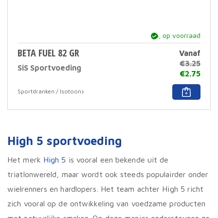
ja, op voorraad
BETA FUEL 82 GR
Vanaf
€
3.25
SiS Sportvoeding
€
2.75
Dit
Sportdranken / Isotoon
prod
heef
meer
varia
Deze
High 5 sportvoeding
optie
kan
geko
Het merk
High 5
is vooral een bekende uit de
word
triatlonwereld, maar wordt ook steeds populairder onder
op
de
wielrenners en hardlopers. Het team achter High 5 richt
prod
zich vooral op de ontwikkeling van voedzame producten