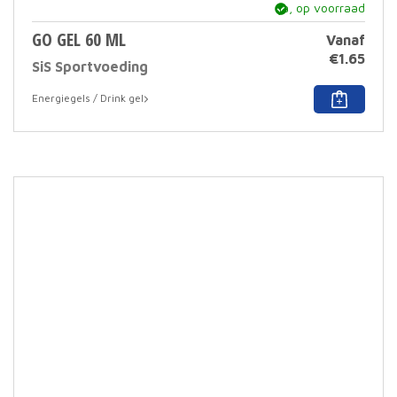
ja, op voorraad
GO GEL 60 ML
Vanaf
€
1.65
SiS Sportvoeding
Dit
Energiegels / Drink gel
prod
heef
meer
varia
Deze
optie
kan
geko
word
op
de
prod