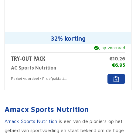
32% korting
ja, op voorraad
TRY-OUT PACK
€
10.26
Oors
€
6.95
AC Sports Nutrition
prijs
Huid
was:
prijs
Pakket voordeel / Proefpakketten
€10.
is:
€6.9
Amacx Sports Nutrition
Amacx Sports Nutrition
is een van de pioniers op het
gebied van sportvoeding en staat bekend om de hoge