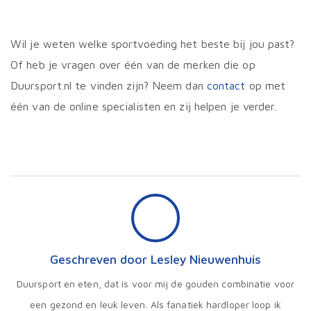
meer
varia
Deze
optie
Wil je weten welke sportvoeding het beste bij jou past?
kan
Of heb je vragen over één van de merken die op
geko
word
Duursport.nl te vinden zijn? Neem dan
contact
op met
op
de
één van de online specialisten en zij helpen je verder.
prod
Geschreven door Lesley Nieuwenhuis
Duursport en eten, dat is voor mij de gouden combinatie voor
een gezond en leuk leven. Als fanatiek hardloper loop ik