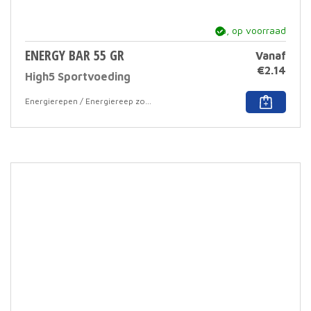
ja, op voorraad
ENERGY BAR 55 GR
Vanaf
€
2.14
High5 Sportvoeding
Dit
Energierepen / Energiereep zonder coating
prod
heef
meer
varia
Deze
optie
kan
geko
word
op
de
prod