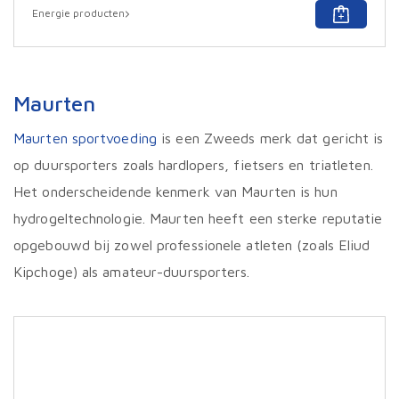
Dit
Energie producten
prod
heef
meer
varia
Deze
Maurten
optie
kan
geko
Maurten sportvoeding
is een Zweeds merk dat gericht is
word
op duursporters zoals hardlopers, fietsers en triatleten.
op
de
Het onderscheidende kenmerk van Maurten is hun
prod
hydrogeltechnologie. Maurten heeft een sterke reputatie
opgebouwd bij zowel professionele atleten (zoals Eliud
Kipchoge) als amateur-duursporters.