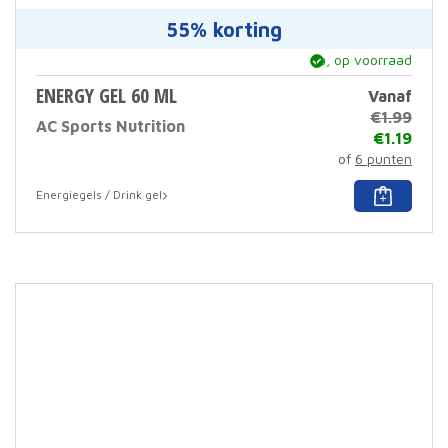
55% korting
ja, op voorraad
ENERGY GEL 60 ML
Vanaf
€
1.99
AC Sports Nutrition
€
1.19
of
6 punten
Dit
Energiegels / Drink gel
prod
heef
meer
varia
Deze
optie
kan
geko
word
op
de
prod