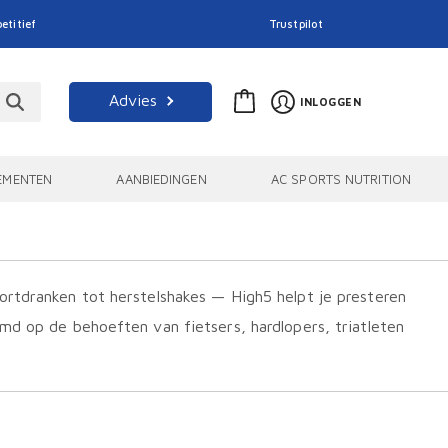
etitief
Trustpilot
Advies
INLOGGEN
EMENTEN
AANBIEDINGEN
AC SPORTS NUTRITION
ortdranken tot herstelshakes — High5 helpt je presteren
md op de behoeften van fietsers, hardlopers, triatleten