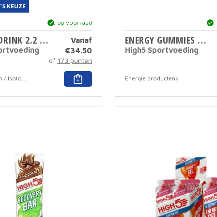
'S KEUZE
ja, op voorraad
ja,
ENERGY DRINK 2.2 KG
ENERGY GUMMIES 26 GR
Vanaf
ortvoeding
High5 Sportvoeding
€
34.50
of
173 punten
Dit
Sportdranken / Isotoon
Energie producten
product
heeft
meerdere
variaties.
Deze
optie
kan
gekozen
worden
op
de
productpagina