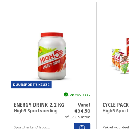
DUURSPORT'S KEUZE
ja, op voorraad
ENERGY DRINK 2.2 KG
CYCLE PACK
Vanaf
High5 Sportvoeding
High5 Spor
€
34.50
of
173 punten
Dit
Sportdranken / Isotoon
Pakket voordeel