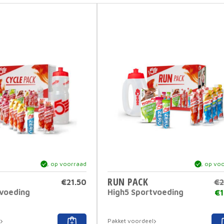
ja, op voorraad
ja, op vo
RUN PACK
€
21.50
€
2
tvoeding
High5 Sportvoeding
€
1
Pakket voordeel