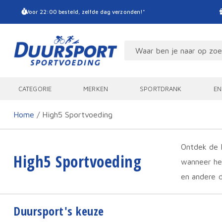
Voor 22:00 besteld, zelfde dag verzonden!*
CATEGORIE
MERKEN
SPORTDRANK
EN
Home
/ High5 Sportvoeding
Ontdek de k
High5 Sportvoeding
wanneer het
en andere d
Duursport's keuze