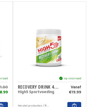
orraad
ja, op voorraad
RECOVERY DRINK 450 GR
1.00
Vanaf
Oorspronkelijke
High5 Sportvoeding
8.99
€
19.99
prijs
Huidige
was:
prijs
Dit
Herstel producten / Recovery drinks
€21.00.
is: