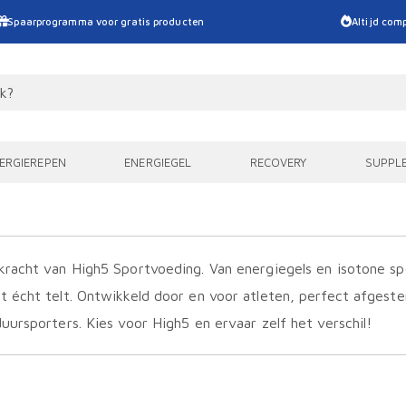
Spaarprogramma voor gratis producten
Altijd comp
ERGIEREPEN
ENERGIEGEL
RECOVERY
SUPPL
racht van High5 Sportvoeding. Van energiegels en isotone sp
 écht telt. Ontwikkeld door en voor atleten, perfect afgeste
uursporters. Kies voor High5 en ervaar zelf het verschil!